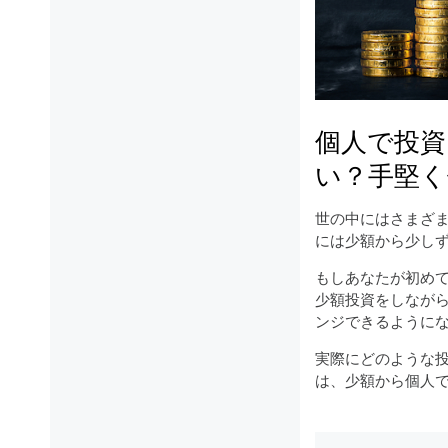
個人で投資
い？手堅く
世の中にはさまざ
には少額から少し
もしあなたが初め
少額投資をしなが
ンジできるように
実際にどのような
は、少額から個人