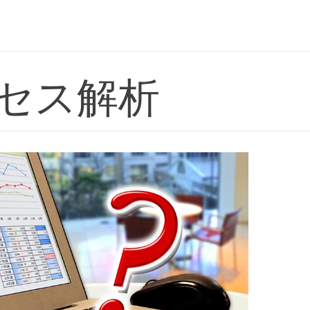
析
セス解析