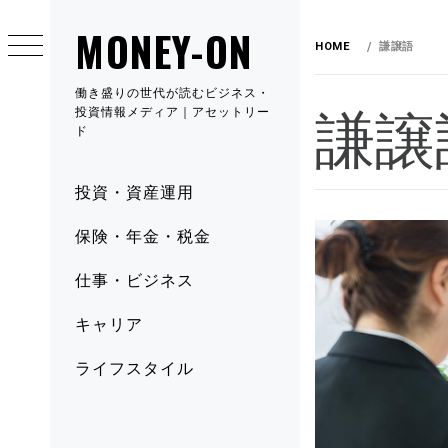
MONEY-ON
HOME
謙譲語
働き盛りの世代が読むビジネス・
謙譲
投資情報メディア｜アセットリー
ド
投資・資産運用
保険・年金・税金
仕事・ビジネス
キャリア
ライフスタイル