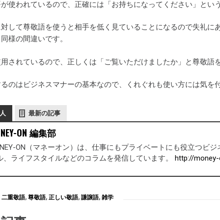
語が使われているので、正確には「お持ちになってください」とい
に対して尊敬語を使うと相手を低く見ていることになるので失礼に
も同様の間違いです。
使用されているので、正しくは「ご覧いただけましたか」と尊敬語
するのはビジネスマナーの基本なので、くれぐれも使い方には気を
人
最新の記事
NEY-ON 編集部
ONEY-ON（マネーオン）は、仕事にもプライベートにも役立つ
ル、ライフスタイルなどのコラムを発信しています。
http://money-
二重敬語
,
尊敬語
,
正しい敬語
,
謙譲語
,
雑学