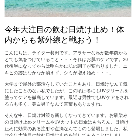
今年大注目の飲む日焼け止め！体
内からも紫外線と戦おう！
こんにちは。ライター眞田です。アラサーな私が数年前から
とても気をつけていること・・・それはお肌のケアです。20
代後半になってからは明らかに肌の調子が変わりました。ニ
キビの跡はなかなか消えず、シミが増え始め・・・。
大学まで屋外の部活をしていたこともあり、日焼けなんて気
にしたことのない私でしたが、この頃は冬にもUVクリームを
塗ってケアを徹底しています。最近は男性でもUVケアをされ
る方も多く、美白男子なんて言葉もありますね。
そんな中、日焼け対策も新しくなってきています。お馴染み
の日焼け止めクリームやUVカットの日傘はもちろん、日焼け
止めに効果のある注射や点滴なんてものも登場しました。私
は今年大注目の飲む日焼け止めを試してみることにしまし