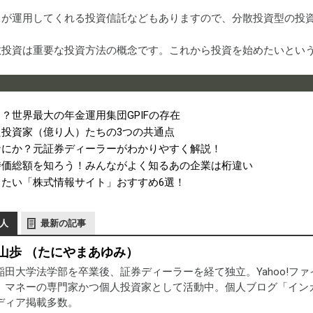
ロが運用してくれる投資信託などもありますので、分散投資型の投
散投資は重要な投資方法の概念です。これから投資を始めたいとい
？世界最大の年金運用集団GPIFの存在
投資家（億り人）たちの3つの共通点
なにか？元証券ディーラーがわかりやすく解説！
時価総額を知ろう！みんながよく知るあの企業は桁違い
たい「株式情報サイト」おすすめ6選！
人
最新の記事
山歩 （たにやまあゆみ）
稲田大学法学部を卒業後、証券ディーラーを経て独立。Yahoo!フ
。マネーの専門家かつ個人投資家として活動中。個人ブログ「インカ
ディア掲載多数。