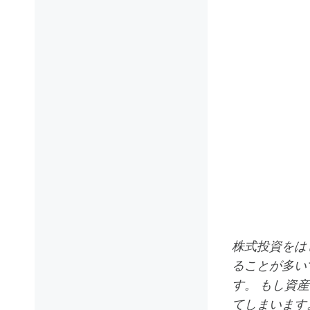
株式投資をは
ることが多い
す。 もし資
てしまいます