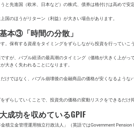
まうと先進国（欧米、日本など）の株式、債券は格付けは高めで安
途上国のほうがリターン（利益）が大きい場合があります。
基本③「時間の分散」
です。保有する資産をタイミングをずらしながら投資を行っていこ
話ですが、バブル経済の最高潮のタイミング（価格が大きく上がっ
産が大きく失われることになります。
るだけではなく、バブル崩壊後の金融商品の価格が安くなるような
グをずらしていくことで、投資先の価格の変動リスクをできるだけ
大成功を収めているGPIF
金積立金管理運用独立行政法人」（英語ではGovernment Pension
。