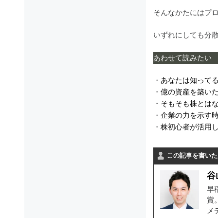
そんなかたにはプ
いずれにしても分
あわせて読みたい
・
あなたは知ってる
・
億の資産を築いた
・
そもそも株とは
・
企業の力を示す
・
株初心者が活用し
この記事を書いた
谷
早
賞
メ