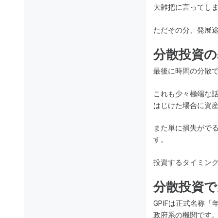
大雑把に言ってし
ただその分、発展
分散投資の
最後に時間の分散
これも少々極端な
はじけた場合に資
また単に損失がで
す。
投資するタイミン
分散投資で
GPIFは正式名称「年
政府系の機関です