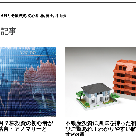
GPIF
,
分散投資
,
初心者
,
株
,
株主
,
谷山歩
の記事
0月？株投資の初心者が
不動産投資に興味を持った
格言・アノマリーと
ひご覧あれ！わかりやすい
すめ3選