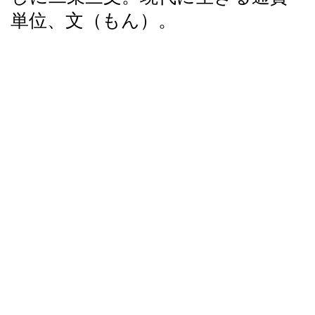
単位、文（もん）。
一文無し（いちもんなし）という言葉がありますね。文無し
（もんなし）、あるいは無一文（むいちもん）とも言いま
す。
もちろんこれらは「所持金がない」ことを意味する言葉。現
代風に表現するならば、それぞれ一円無し、円無し、無一円
とでも表現できるかもしれせん。
ともあれ、かつての通貨単位である文は、現代の日本語でも
さまざまな場面で登場します。今回は文が登場する言葉につ
いて、その意味や由来を紹介することにしましょう。