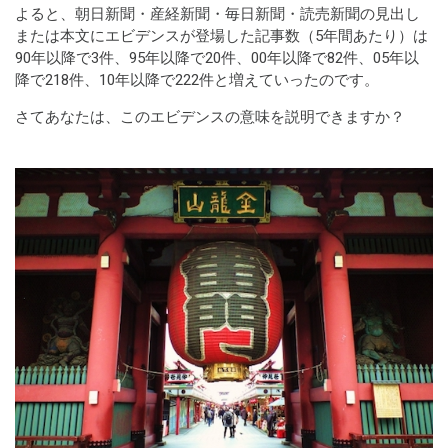
よると、朝日新聞・産経新聞・毎日新聞・読売新聞の見出し
または本文にエビデンスが登場した記事数（5年間あたり）は
90年以降で3件、95年以降で20件、00年以降で82件、05年以
降で218件、10年以降で222件と増えていったのです。
さてあなたは、このエビデンスの意味を説明できますか？