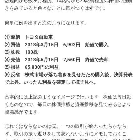
数週間から数ヶ月程度、10銘柄から20銘柄程度の株価の値動
きをみていると色々なことに気がつくはずです。
簡単に例を出すと次のようになります。
⑴ 銘柄 トヨタ自動車
⑵ 買値 2018年3月15日 6,902円 始値で購入
⑶ 株数 100株
⑷ 売値 2018年5月15日 7,560円 終値で売却
⑸ 損益 65,800円の利益
⑹ 反省 株式市場が落ち着きを見せたため購入後、決算発表
で上昇。いったん利益を確定して様子見へ。
基本的には上記のようなイメージで行います。株価は毎日動
くものなので、毎日の株価推移と資産推移を見てみるとより
臨場感がでます。
忘れてはならないのは⑹。一つの取引が終わったらかなら
ず、取引の振り返りをして忘れないようにメモしておくこ