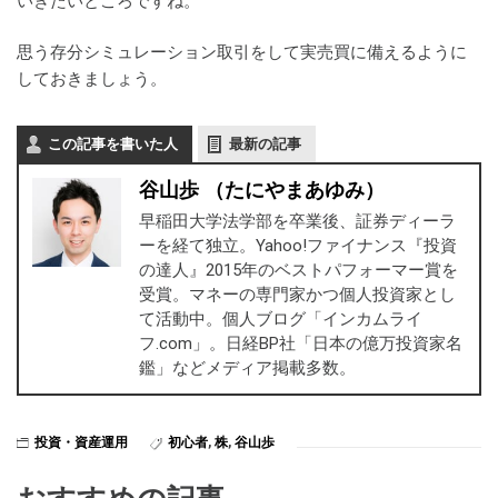
いきたいところですね。
思う存分シミュレーション取引をして実売買に備えるように
しておきましょう。
この記事を書いた人
最新の記事
谷山歩 （たにやまあゆみ）
早稲田大学法学部を卒業後、証券ディーラ
ーを経て独立。Yahoo!ファイナンス『投資
の達人』2015年のベストパフォーマー賞を
受賞。マネーの専門家かつ個人投資家とし
て活動中。個人ブログ「インカムライ
フ.com」。日経BP社「日本の億万投資家名
鑑」などメディア掲載多数。
投資・資産運用
初心者
,
株
,
谷山歩
おすすめの記事