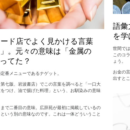
語彙
を学
フード店でよく見かける言葉
」。元々の意味は「金属の
世間で
このコ
ってた？
ょう。
お金の
の定番メニューであるナゲット。
出すと
（第七版、岩波書店）でこの言葉を調べると「一口大
衣をつけ、油で揚げた料理」という、お馴染みの意味
くまで二番目の意味。広辞苑が最初に掲載しているの
」という別の意味なのです。これは一体どういうこと