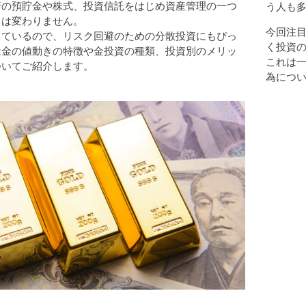
行の預貯金や株式、投資信託をはじめ資産管理の一つ
う人も
力は変わりません。
今回注目
っているので、リスク回避のための分散投資にもぴっ
く投資
は金の値動きの特徴や金投資の種類、投資別のメリッ
これは
ついてご紹介します。
為につ