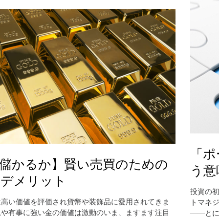
「ポ
儲かるか】賢い売買のための
う意
デメリット
投資の
は高い価値を評価され貨幣や装飾品に愛用されてきま
トマネ
況や有事に強い金の価値は激動のいま、ますます注目
――と