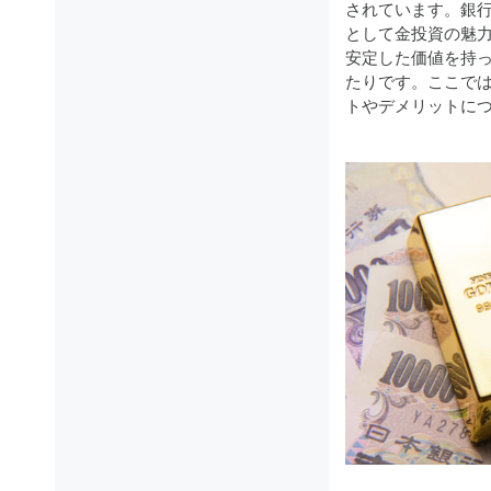
されています。銀
として金投資の魅
安定した価値を持
たりです。ここで
トやデメリットに