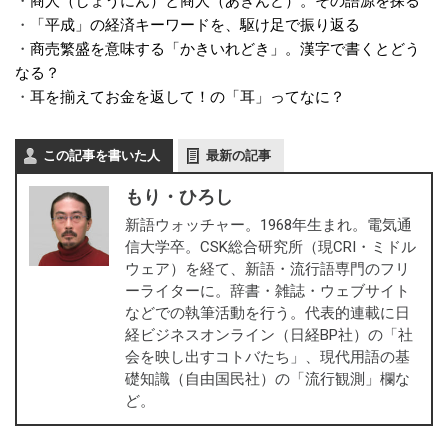
・
商人（しょうにん）と商人（あきんど）。その語源を探る
・
「平成」の経済キーワードを、駆け足で振り返る
・
商売繁盛を意味する「かきいれどき」。漢字で書くとどう
なる？
・
耳を揃えてお金を返して！の「耳」ってなに？
この記事を書いた人
最新の記事
もり・ひろし
新語ウォッチャー。1968年生まれ。電気通
信大学卒。CSK総合研究所（現CRI・ミドル
ウェア）を経て、新語・流行語専門のフリ
ーライターに。辞書・雑誌・ウェブサイト
などでの執筆活動を行う。代表的連載に日
経ビジネスオンライン（日経BP社）の「社
会を映し出すコトバたち」、現代用語の基
礎知識（自由国民社）の「流行観測」欄な
ど。