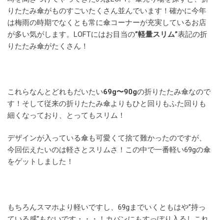
りたたみ傘がものすごいたくさん並んでいます！確かに今年
は梅雨の時期でなくとも常に傘コーナーが充実しているお店
が多い気がします。LOFTにはお目当の
”軽量スリム”
表記の折
りたたみ傘がたくさん！
これらなんとどれもだいたい
69g〜90g
の折りたたみ傘なので
す！そして従来の折りたたみ傘よりもひと回りもふた回りも
細くなっており、とってもスリム！
デザインが入っている傘も可愛くて捨て難かったのですが、
今回伝えたいのは軽さとスリムさ！この中で一番軽い69gの傘
をゲットしました！
もちろんスマホより軽いですし、69gまでいくともはや”持っ
ている感”もないです・・・！カバンにもすっぽり入るしこれ