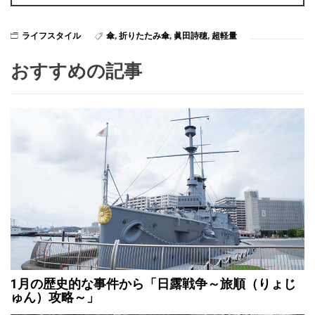
ライフスタイル
傘
,
折りたたみ傘
,
眞田詩穂
,
超軽量
おすすめの記事
1月の歴史的な事件から「日露戦争～旅順（りょじ
ゅん）攻略～」