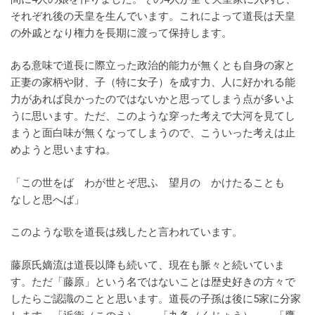
それぞれ後の天皇を生んでいます。これによって道長は天皇
の外戚となり権力を長期に渡って保持します。
ある意味で道長に際立った政治的能力が無くとも自身の家と
正妻の家柄や財、子（特に女子）を成す力、人に好かれる能
力があれば良かったのではないかと思ってしまう点が多いよ
うに思います。ただ、このような穿った考えで大河を見てし
まうと面白味が無くなってしまうので、こういった考えは止
めようと思いますね。
「この世をば わが世とぞ思ふ 望月の かけたることも
なしと思へば」
このような歌を道長は残したと言われています。
藤原氏嫡流は道長以降も続いて、現在も脈々と続いていま
す。ただ「藤原」という名ではないことは歴史好きの方々で
したらご認識のことと思います。道長の子孫は後に5家に分家