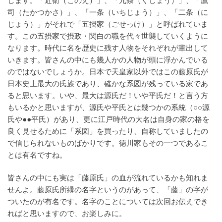
します。「近衛（このえ）」、「九条（くじょう）」、「鷹
司（たかつかさ）」、「一条（いちじょう）」、「二条（に
じょう）」がそれで「五摂家（ごせっけ）」と呼ばれていま
す。この五摂家で摂政・関白の職を代々世襲していくように
なります。時代に名を歴史に残す人物をそれぞれが輩出して
いきます。皆さんの中にも幾人かの人物が頭に浮かんでいる
のではないでしょうか。日本で天皇家以外ではこの藤原氏が
日本史上最大の氏族であり、確かな系図が残っている家であ
ると思います。いや、最大は源氏だ！いや平氏だ！と言う方
もいるかと思いますが、源氏や平氏とは幾つかの系統（○○源
氏や●●平氏）があり、更に江戸時代の大名は自身の家の格を
良く見せるために「系図」を買ったり、自称していましたの
で信じられないものばかりです。徳川家もその一つであるこ
とは有名ですね。
皆さんの中にも実は「藤原氏」の血が流れているかも知れま
せんよ。藤原氏所縁の名字というのがあって、「藤」の字が
ついたのが有名です。名字のことについては次回お伝えでき
ればと思いますので、お楽しみに。