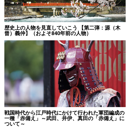
歴史上の人物を見直していこう 【第二弾：源（木
曾）義仲】（およそ840年前の人物）
戦国時代から江戸時代にかけて行われた軍団編成の
一種「赤備え」～武田、井伊、真田の「赤備え」に
ついて～