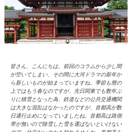
皆さん、こんにちは。前回のコラムから少し間
が空いてしまい、その間に大河ドラマの新年か
ら新しいものが始まっていますね。季節も暦の
上ではもう春なのですが、先日関東でも数年ぶ
りに積雪となった為、鉄道などの公共交通機関
は大きな混乱はなかったのですが、首都高が数
日通行止めになっていましたね。首都高は路側
帯が無いので除雪した雪を運ばないといけない
ので、仕方ないのかも知れませんね。首都高を