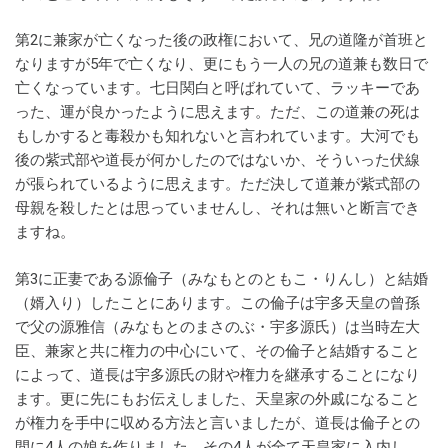
第2に兼家が亡くなった後の政権において、兄の道隆が首班と
なりますが5年で亡くなり、更にもう一人の兄の道兼も数日で
亡くなっています。七日関白と呼ばれていて、ラッキーであ
った、運が良かったように思えます。ただ、この道兼の死は
もしかすると毒殺かも知れないと言われています。大河でも
後の紫式部や道長が何かしたのではないか、そういった伏線
が張られているように思えます。ただ決して道兼が紫式部の
母親を殺したとは思っていませんし、それは無いと断言でき
ますね。
第3に正妻である源倫子（みなもとのともこ・りんし）と結婚
（婿入り）したことにあります。この倫子は宇多天皇の曾孫
で父の源雅信（みなもとのまさのぶ・宇多源氏）は当時左大
臣、兼家と共に権力の中心にいて、その倫子と結婚すること
によって、道長は宇多源氏の財や権力を継承することになり
ます。更に先にもお伝えしました、天皇家の外戚になること
が権力を手中に収める方法と言いましたが、道長は倫子との
間に4人の娘を作りました。その4人が全て天皇家に入内し、