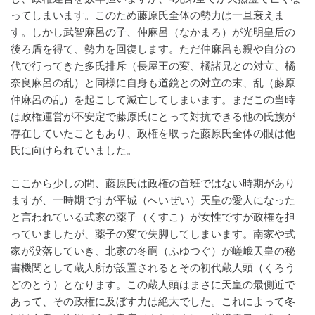
ってしまいます。このため藤原氏全体の勢力は一旦衰えま
す。しかし武智麻呂の子、仲麻呂（なかまろ）が光明皇后の
後ろ盾を得て、勢力を回復します。ただ仲麻呂も親や自分の
代で行ってきた多氏排斥（長屋王の変、橘諸兄との対立、橘
奈良麻呂の乱）と同様に自身も道鏡との対立の末、乱（藤原
仲麻呂の乱）を起こして滅亡してしまいます。まだこの当時
は政権運営が不安定で藤原氏にとって対抗できる他の氏族が
存在していたこともあり、政権を取った藤原氏全体の眼は他
氏に向けられていました。
ここから少しの間、藤原氏は政権の首班ではない時期があり
ますが、一時期ですが平城（へいぜい）天皇の愛人になった
と言われている式家の薬子（くすこ）が女性ですが政権を担
っていましたが、薬子の変で失脚してしまいます。南家や式
家が没落していき、北家の冬嗣（ふゆつぐ）が嵯峨天皇の秘
書機関として蔵人所が設置されるとその初代蔵人頭（くろう
どのとう）となります。この蔵人頭はまさに天皇の最側近で
あって、その政権に及ぼす力は絶大でした。これによって冬