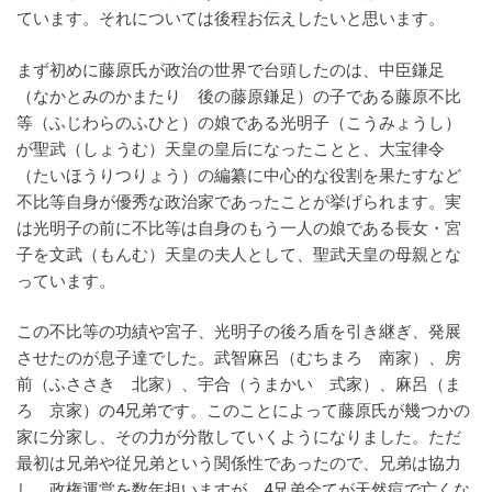
ています。それについては後程お伝えしたいと思います。
まず初めに藤原氏が政治の世界で台頭したのは、中臣鎌足
（なかとみのかまたり 後の藤原鎌足）の子である藤原不比
等（ふじわらのふひと）の娘である光明子（こうみょうし）
が聖武（しょうむ）天皇の皇后になったことと、大宝律令
（たいほうりつりょう）の編纂に中心的な役割を果たすなど
不比等自身が優秀な政治家であったことが挙げられます。実
は光明子の前に不比等は自身のもう一人の娘である長女・宮
子を文武（もんむ）天皇の夫人として、聖武天皇の母親とな
っています。
この不比等の功績や宮子、光明子の後ろ盾を引き継ぎ、発展
させたのが息子達でした。武智麻呂（むちまろ 南家）、房
前（ふささき 北家）、宇合（うまかい 式家）、麻呂（ま
ろ 京家）の4兄弟です。このことによって藤原氏が幾つかの
家に分家し、その力が分散していくようになりました。ただ
最初は兄弟や従兄弟という関係性であったので、兄弟は協力
し、政権運営を数年担いますが、4兄弟全てが天然痘で亡くな