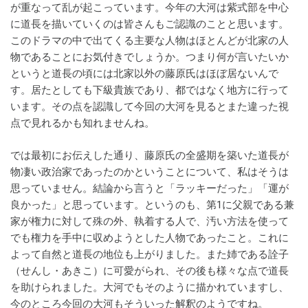
が重なって乱が起こっています。今年の大河は紫式部を中心
に道長を描いていくのは皆さんもご認識のことと思います。
このドラマの中で出てくる主要な人物はほとんどが北家の人
物であることにお気付きでしょうか。つまり何が言いたいか
というと道長の頃には北家以外の藤原氏はほぼ居ないんで
す。居たとしても下級貴族であり、都ではなく地方に行って
います。その点を認識して今回の大河を見るとまた違った視
点で見れるかも知れませんね。
では最初にお伝えした通り、藤原氏の全盛期を築いた道長が
物凄い政治家であったのかということについて、私はそうは
思っていません。結論から言うと「ラッキーだった」「運が
良かった」と思っています。というのも、第1に父親である兼
家が権力に対して殊の外、執着する人で、汚い方法を使って
でも権力を手中に収めようとした人物であったこと。これに
よって自然と道長の地位も上がりました。また姉である詮子
（せんし・あきこ）に可愛がられ、その後も様々な点で道長
を助けられました。大河でもそのように描かれていますし、
今のところ今回の大河もそういった解釈のようですね。