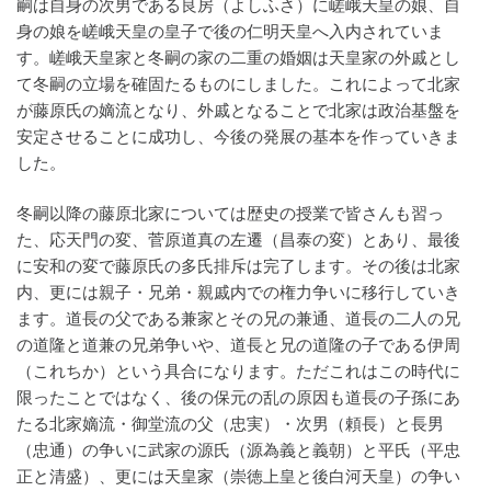
嗣は自身の次男である良房（よしふさ）に嵯峨天皇の娘、自
身の娘を嵯峨天皇の皇子で後の仁明天皇へ入内されていま
す。嵯峨天皇家と冬嗣の家の二重の婚姻は天皇家の外戚とし
て冬嗣の立場を確固たるものにしました。これによって北家
が藤原氏の嫡流となり、外戚となることで北家は政治基盤を
安定させることに成功し、今後の発展の基本を作っていきま
した。
冬嗣以降の藤原北家については歴史の授業で皆さんも習っ
た、応天門の変、菅原道真の左遷（昌泰の変）とあり、最後
に安和の変で藤原氏の多氏排斥は完了します。その後は北家
内、更には親子・兄弟・親戚内での権力争いに移行していき
ます。道長の父である兼家とその兄の兼通、道長の二人の兄
の道隆と道兼の兄弟争いや、道長と兄の道隆の子である伊周
（これちか）という具合になります。ただこれはこの時代に
限ったことではなく、後の保元の乱の原因も道長の子孫にあ
たる北家嫡流・御堂流の父（忠実）・次男（頼長）と長男
（忠通）の争いに武家の源氏（源為義と義朝）と平氏（平忠
正と清盛）、更には天皇家（崇徳上皇と後白河天皇）の争い