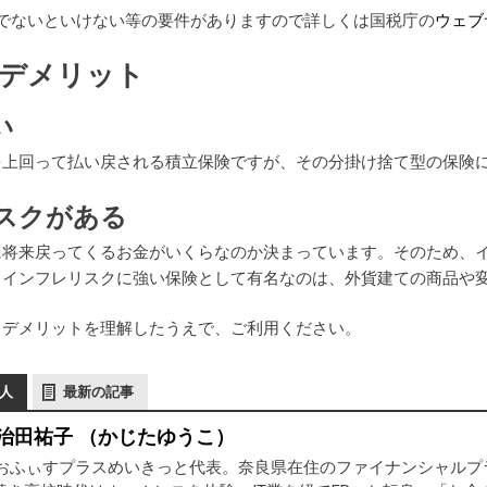
上でないといけない等の要件がありますので詳しくは国税庁の
ウェブ
デメリット
い
を上回って払い戻される積立保険ですが、その分掛け捨て型の保険
スクがある
に将来戻ってくるお金がいくらなのか決まっています。そのため、
。インフレリスクに強い保険として有名なのは、外貨建ての商品や
、デメリットを理解したうえで、ご利用ください。
人
最新の記事
治田祐子 （かじたゆうこ）
Pおふぃすプラスめいきっと代表。奈良県在住のファイナンシャル