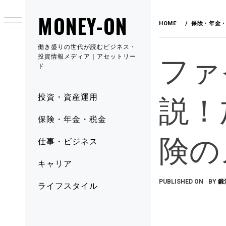
MONEY-ON
HOME
保険・年金
働き盛りの世代が読むビジネス・
ファ
投資情報メディア｜アセットリー
ド
説！
投資・資産運用
保険・年金・税金
険の
仕事・ビジネス
キャリア
PUBLISHED ON
BY
鍛
ライフスタイル