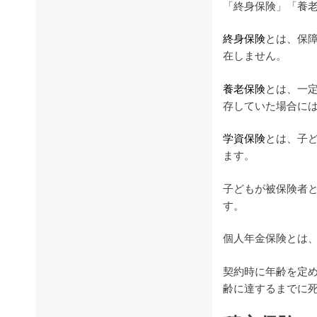
「終身保険」「養
終身保険
とは、保
在しません。
養老保険
とは、一
存していた場合に
学資保険
とは、子
ます。
子どもが被保険者
す。
個人年金保険とは
契約時に年齢を定
齢に達するまでに