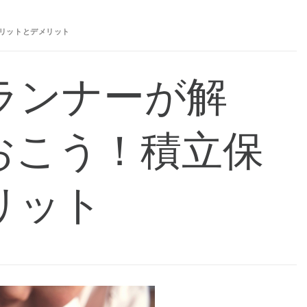
リットとデメリット
ランナーが解
おこう！積立保
リット