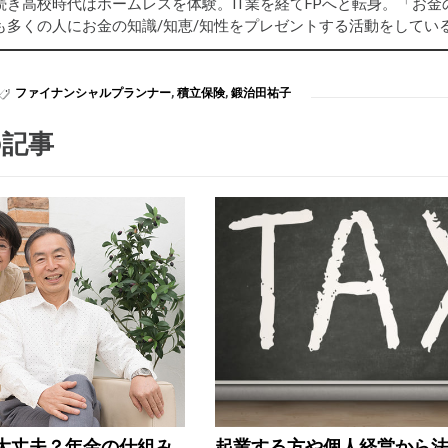
続き高校時代はホームレスを体験。IT業を経てFPへと転身。「お
も多くの人にお金の知識/知恵/知性をプレゼントする活動をしてい
ファイナンシャルプランナー
,
積立保険
,
鍛治田祐子
の記事
大丈夫？年金の仕組み
起業する方や個人経営から