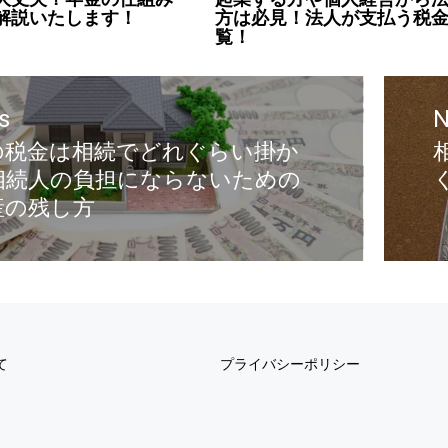
解説いたします！
方は必見！法人が支払う税
覧！
s
N
の税金は相続でどれぐらい掛か
相続人の負担にならないための
産の残し方
て
プライバシーポリシー