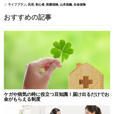
ライフプラン
,
共済
,
初心者
,
医療保険
,
山本昌義
,
生命保険
おすすめの記事
ケガや病気の時に役立つ豆知識！届け出るだけでお
金がもらえる制度