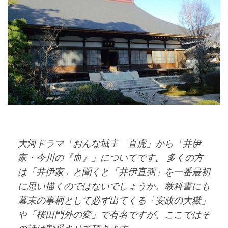
大河ドラマ「おんな城主 直虎」から「井伊
家・今川の『血』」についてです。 多くの方
は「井伊家」と聞くと「井伊直弼」を一番最初
に思い描くのではないでしょうか。教科書にも
幕末の事柄として必ず出てくる「安政の大獄」
や「桜田門外の変」で有名ですが、ここではそ