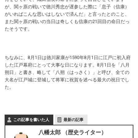
が、関ヶ原の戦いで徳川秀忠が遅参した際に「息子（信康）
がいればこんな思いはしないで済んだ」と言ったとのこと、
また関ヶ原の戦いの当日は奇しくも信康の21回目の命日だっ
たそうです。
ちなみに、8月1日は徳川家康が1590年8月1日に江戸に初入府
した江戸幕府にとって大事な日になります。8月1日を「八月
朔日」と書き、略して「八朔（はっさく）」と呼び、全ての
大名が江戸城に登城して将軍に祝賀を述べる最大の祝日でし
た。
この記事を書いた人
最新の記事
八幡太郎 （歴史ライター）