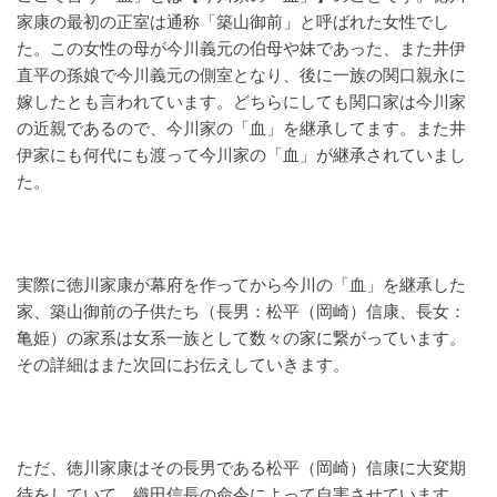
家康の最初の正室は通称「築山御前」と呼ばれた女性でし
た。この女性の母が今川義元の伯母や妹であった、また井伊
直平の孫娘で今川義元の側室となり、後に一族の関口親永に
嫁したとも言われています。どちらにしても関口家は今川家
の近親であるので、今川家の「血」を継承してます。また井
伊家にも何代にも渡って今川家の「血」が継承されていまし
た。
実際に徳川家康が幕府を作ってから今川の「血」を継承した
家、築山御前の子供たち（長男：松平（岡崎）信康、長女：
亀姫）の家系は女系一族として数々の家に繋がっています。
その詳細はまた次回にお伝えしていきます。
ただ、徳川家康はその長男である松平（岡崎）信康に大変期
待をしていて、織田信長の命令によって自害させています