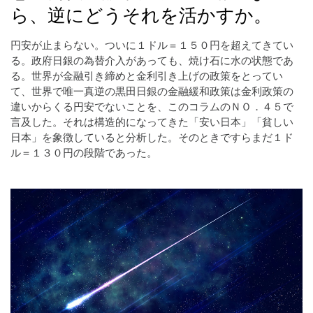
ら、逆にどうそれを活かすか。
円安が止まらない。ついに１ドル＝１５０円を超えてきてい
る。政府日銀の為替介入があっても、焼け石に水の状態であ
る。世界が金融引き締めと金利引き上げの政策をとってい
て、世界で唯一真逆の黒田日銀の金融緩和政策は金利政策の
違いからくる円安でないことを、このコラムのＮＯ．４５で
言及した。それは構造的になってきた「安い日本」「貧しい
日本」を象徴していると分析した。そのときですらまだ１ド
ル＝１３０円の段階であった。