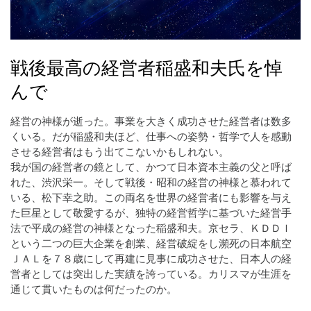
戦後最高の経営者稲盛和夫氏を悼
んで
経営の神様が逝った。事業を大きく成功させた経営者は数多
くいる。だが稲盛和夫ほど、仕事への姿勢・哲学で人を感動
させる経営者はもう出てこないかもしれない。
我が国の経営者の鏡として、かつて日本資本主義の父と呼ば
れた、渋沢栄一。そして戦後・昭和の経営の神様と慕われて
いる、松下幸之助。この両名を世界の経営者にも影響を与え
た巨星として敬愛するが、独特の経営哲学に基づいた経営手
法で平成の経営の神様となった稲盛和夫。京セラ、ＫＤＤＩ
という二つの巨大企業を創業、経営破綻をし瀕死の日本航空
ＪＡＬを７８歳にして再建に見事に成功させた、日本人の経
営者としては突出した実績を誇っている。カリスマが生涯を
通じて貫いたものは何だったのか。