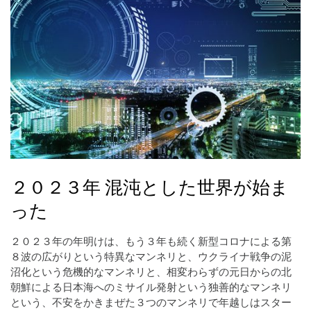
２０２３年 混沌とした世界が始ま
った
２０２３年の年明けは、もう３年も続く新型コロナによる第
８波の広がりという特異なマンネリと、ウクライナ戦争の泥
沼化という危機的なマンネリと、相変わらずの元日からの北
朝鮮による日本海へのミサイル発射という独善的なマンネリ
という、不安をかきまぜた３つのマンネリで年越しはスター