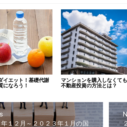
ダイエット！基礎代謝
マンションを購入しなくて
質になろう！
不動産投資の方法とは？
s
N
２年１２月～２０２３年１月の国