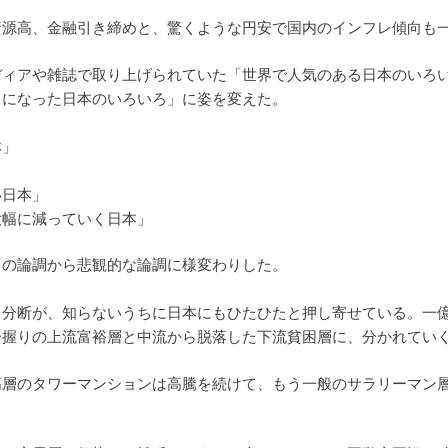
資源高、金融引き締めと、驚くような円安で国内のインフレ傾向も
ディアや雑誌で取り上げられていた「世界で人気のある日本のいろ
メになった日本のいろいろ」に姿を変えた。
本」
」
い日本」
大幅に減っていく日本」
々の論調から悲観的な論調に様変わりした。
と分断が、知らないうちに日本にもひたひたと押し寄せている。一
一握りの上流富裕層と中流から脱落した下流貧困層に、分かれてい
高層のタワーマンションは高騰を続けて、もう一般のサラリーマン