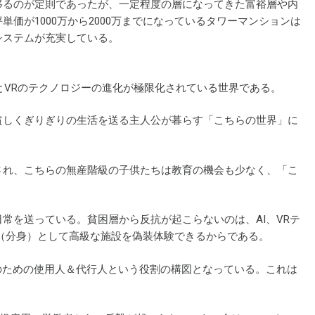
移るのが定則であったが、一定程度の層になってきた富裕層や内
価が1000万から2000万までになっているタワーマンションは
システムが充実している。
IとVRのテクノロジーの進化が極限化されている世界である。
貧しくぎりぎりの生活を送る主人公が暮らす「こちらの世界」に
され、こちらの無産階級の子供たちは教育の機会も少なく、「こ
常を送っている。貧困層から反抗が起こらないのは、AI、VRテ
（分身）として高級な施設を偽装体験できるからである。
のための使用人＆代行人という役割の構図となっている。これは