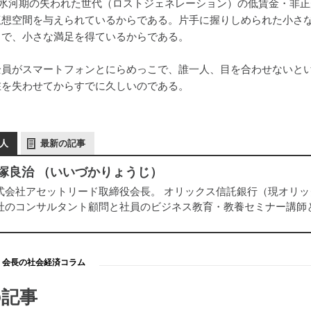
職氷河期の失われた世代（ロストジェネレーション）の低賃金・非
仮想空間を与えられているからである。片手に握りしめられた小さ
とで、小さな満足を得ているからである。
全員がスマートフォンとにらめっこで、誰一人、目を合わせないと
在を失わせてからすでに久しいのである。
人
最新の記事
塚良治 （いいづかりょうじ）
式会社アセットリード取締役会長。 オリックス信託銀行（現オリ
社のコンサルタント顧問と社員のビジネス教育・教養セミナー講師
会長の社会経済コラム
の記事