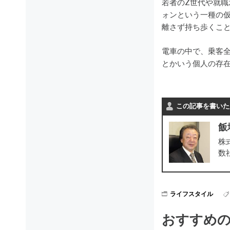
若者のZ世代や就
ォンという一種の
離さず持ち歩くこ
電車の中で、乗客
とかいう個人の存
この記事を書いた
飯
株
数
ライフスタイル
おすすめ