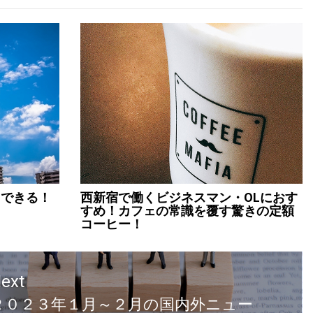
もできる！
西新宿で働くビジネスマン・OLにおす
すめ！カフェの常識を覆す驚きの定額
コーヒー！
ext
２０２３年１月～２月の国内外ニュー