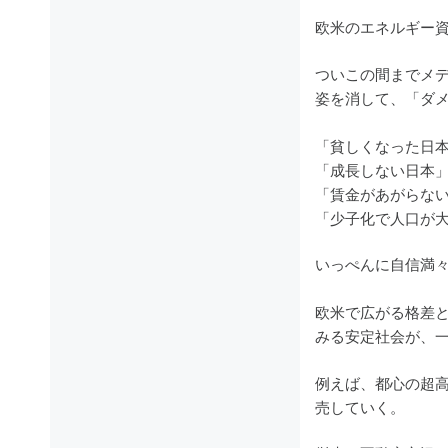
欧米のエネルギー
ついこの間までメ
姿を消して、「ダ
「貧しくなった日
「成長しない日本
「賃金があがらな
「少子化で人口が
いっぺんに自信満
欧米で広がる格差
みる安定社会が、
例えば、都心の超
売していく。