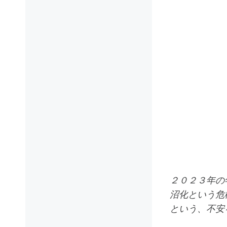
２０２３年の
沼化という危
という、不安