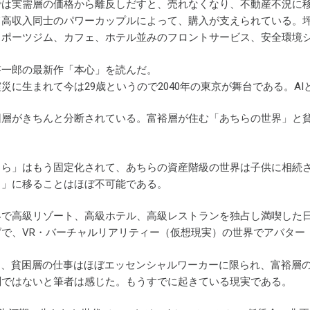
では実需層の価格から離反しだすと、売れなくなり、不動産不況に
高収入同士のパワーカップルによって、購入が支えられている。坪単
スポーツジム、カフェ、ホテル並みのフロントサービス、安全環境
啓一郎の最新作「本心」を読んだ。
災に生まれて今は29歳というので2040年の東京が舞台である。A
困層がきちんと分断されている。富裕層が住む「あちらの世界」と
ちら」はもう固定化されて、あちらの資産階級の世界は子供に相続
ら」に移ることはほぼ不可能である。
で高級リゾート、高級ホテル、高級レストランを独占し満喫した日
げで、VR・バーチャルリアリティー（仮想現実）の世界でアバター
は、貧困層の仕事はほぼエッセンシャルワーカーに限られ、富裕層
測ではないと筆者は感じた。もうすでに起きている現実である。