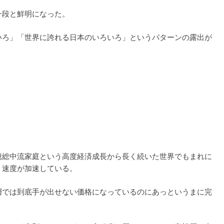
一段と鮮明になった。
いろ」「世界に誇れる日本のいろいろ」というパターンの露出が
億総中流家庭という高度経済成長から長く続いた世界でもまれに
く速度が加速している。
層では到底手が出せない価格になっているのにあっというまに完