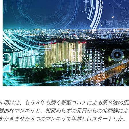
年明けは、もう３年も続く新型コロナによる第８波の広
機的なマンネリと、相変わらずの元日からの北朝鮮によ
をかきまぜた３つのマンネリで年越しはスタートした。