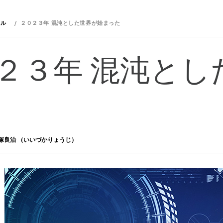
イル
２０２３年 混沌とした世界が始まった
２３年 混沌とし
塚良治 （いいづかりょうじ）