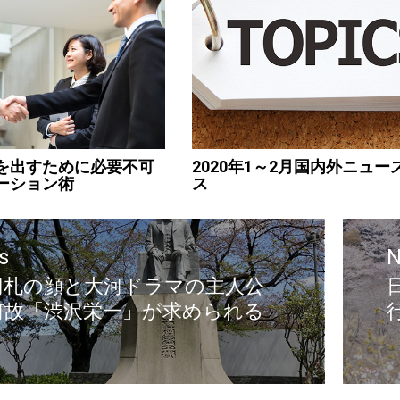
を出すために必要不可
2020年1～2月国内外ニュ
ーション術
ス
s
N
円札の顔と大河ドラマの主人公
何故「渋沢栄一」が求められる