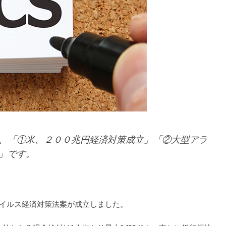
、「①米、２００兆円経済対策成立」「②大型アラ
」です。
ナウイルス経済対策法案が成立しました。