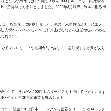
柱となる現金給付は1人当たり最大1400ドル、直ちに銀行振込
上の所得層は対象外としました。2020年3月以降、米国の財政出
フラ投資計画を議会に提案しました。先の「米国救済計画」に加え、
法人税率を21％から28％に引き上げるなどの企業増税を求める
思われます。
方でインフレリスクや長期金利上昇リスクを注視する必要があり
事業が中心で、それぞれ100以上のサービスを手掛けています。まず
LINEペイ」のQR決済事業を統合します。
ます。新生ZHDは日本・アジアから世界をリードするAIテック