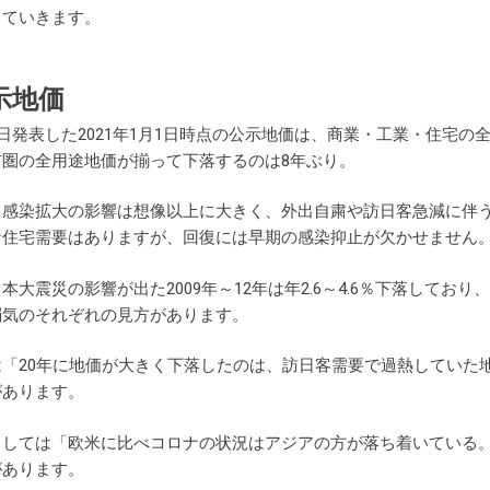
していきます。
公示地価
3日発表した2021年1月1日時点の公示地価は、商業・工業・住宅の全
圏の全用途地価が揃って下落するのは8年ぶり。
ス感染拡大の影響は想像以上に大きく、外出自粛や訪日客急減に伴
な住宅需要はありますが、回復には早期の感染抑止が欠かせません
本大震災の影響が出た2009年～12年は年2.6～4.6％下落して
弱気のそれぞれの見方があります。
「20年に地価が大きく下落したのは、訪日客需要で過熱していた地
があります。
としては「欧米に比べコロナの状況はアジアの方が落ち着いている
があります。