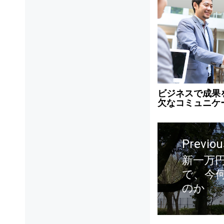
ビジネスで成果
欠なコミュニケ
Previou
新一万
で、今
のか