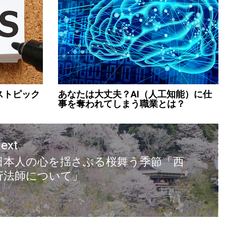
ーストピック
あなたは大丈夫？AI（人工知能）に仕
事を奪われてしまう職業とは？
ext
日本人の心を揺さぶる桜舞う季節「西
行法師について」