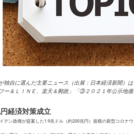
が独自に選んだ主要ニュース（出展：日本経済新聞）は
フー＆ＬＩＮＥ、楽天＆郵政」「③２０２１年公示地価
兆円経済対策成立
日、バイデン政権が提案した1.9兆ドル（約200兆円）規模の新型コロ