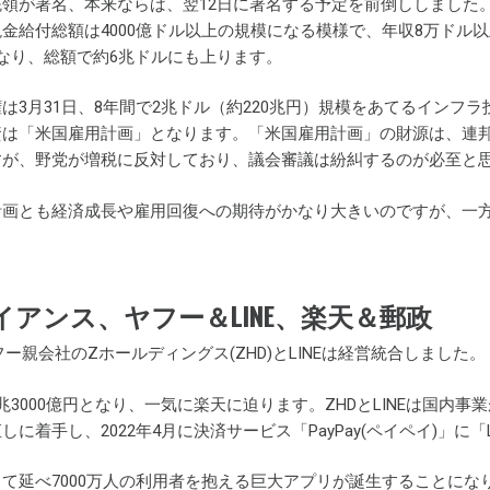
領が署名、本来ならば、翌12日に署名する予定を前倒ししました。
金給付総額は4000億ドル以上の規模になる模様で、年収8万ドル以
なり、総額で約6兆ドルにも上ります。
は3月31日、8年間で2兆ドル（約220兆円）規模をあてるイン
は「米国雇用計画」となります。「米国雇用計画」の財源は、連邦
すが、野党が増税に反対しており、議会審議は紛糾するのが必至と
計画とも経済成長や雇用回復への期待がかなり大きいのですが、一
アンス、ヤフー＆LINE、楽天＆郵政
ヤフー親会社のZホールディングス(ZHD)とLINEは経営統合しました。
兆3000億円となり、一気に楽天に迫ります。ZHDとLINEは国内
に着手し、2022年4月に決済サービス「PayPay(ペイペイ)」に「
て延べ7000万人の利用者を抱える巨大アプリが誕生することになり