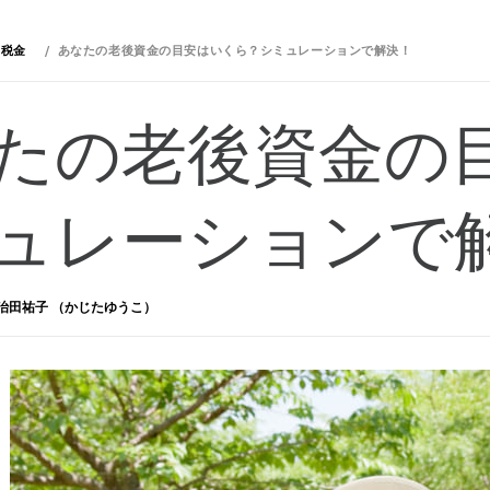
・税金
あなたの老後資金の目安はいくら？シミュレーションで解決！
たの老後資金の
ュレーションで
治田祐子 （かじたゆうこ）