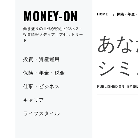
MONEY-ON
HOME
保険・年金
働き盛りの世代が読むビジネス・
あな
投資情報メディア｜アセットリー
ド
シミ
投資・資産運用
保険・年金・税金
仕事・ビジネス
PUBLISHED ON
BY
鍛
キャリア
ライフスタイル