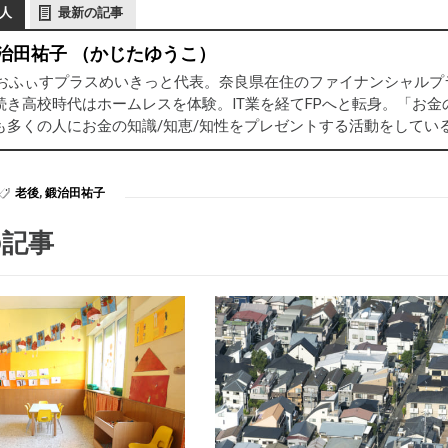
人
最新の記事
治田祐子 （かじたゆうこ）
Pおふぃすプラスめいきっと代表。奈良県在住のファイナンシャル
続き高校時代はホームレスを体験。IT業を経てFPへと転身。「お
も多くの人にお金の知識/知恵/知性をプレゼントする活動をしてい
老後
,
鍛治田祐子
の記事