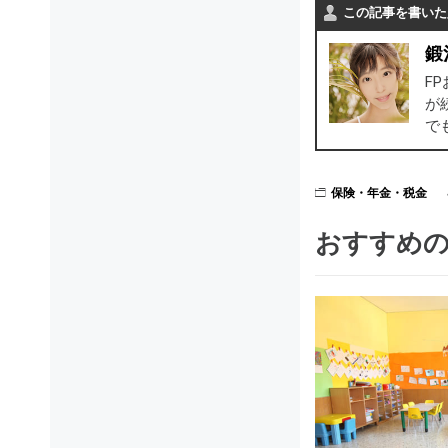
この記事を書いた
鍛
F
が
で
保険・年金・税金
おすすめ