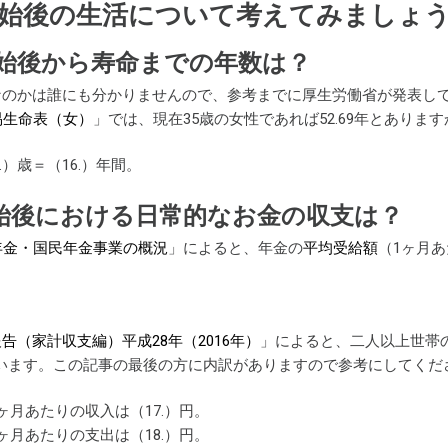
始後の生活について考えてみましょ
始後から寿命までの年数は？
なのかは誰にも分かりませんので、参考までに厚生労働省が発表し
易生命表（女）
」では、現在35歳の女性であれば52.69年とあります
.）歳＝（16.）年間。
始後における日常的なお金の収支は？
年金・国民年金事業の概況
」によると、年金の
平均受給額
（1ヶ月
告（家計収支編）平成28年（2016年）
」によると、二人以上世帯の1
なっています。この記事の最後の方に内訳がありますので参考にしてくだ
ヶ月あたりの収入は（17.）円。
ヶ月あたりの支出は（18.）円。