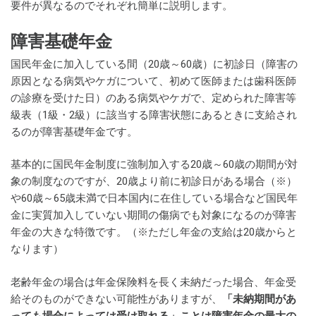
要件が異なるのでそれぞれ簡単に説明します。
障害基礎年金
国民年金に加入している間（20歳～60歳）に初診日（障害の
原因となる病気やケガについて、初めて医師または歯科医師
の診療を受けた日）のある病気やケガで、定められた障害等
級表（1級・2級）に該当する障害状態にあるときに支給され
るのが障害基礎年金です。
基本的に国民年金制度に強制加入する20歳～60歳の期間が対
象の制度なのですが、20歳より前に初診日がある場合（※）
や60歳～65歳未満で日本国内に在住している場合など国民年
金に実質加入していない期間の傷病でも対象になるのが障害
年金の大きな特徴です。（※ただし年金の支給は20歳からと
なります）
老齢年金の場合は年金保険料を長く未納だった場合、年金受
給そのものができない可能性がありますが、
「未納期間があ
っても場合によっては受け取れる」ことは障害年金の最大の