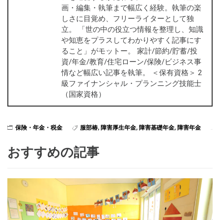
画・編集・執筆まで幅広く経験。執筆の楽
しさに目覚め、フリーライターとして独
立。 「世の中の役立つ情報を整理し、知識
や知恵をプラスしてわかりやすく記事にす
ること」がモットー。 家計/節約/貯蓄/投
資/年金/教育/住宅ローン/保険/ビジネス事
情など幅広い記事を執筆。 ＜保有資格＞ 2
級ファイナンシャル・プランニング技能士
（国家資格）
保険・年金・税金
服部椿
,
障害厚生年金
,
障害基礎年金
,
障害年金
おすすめの記事