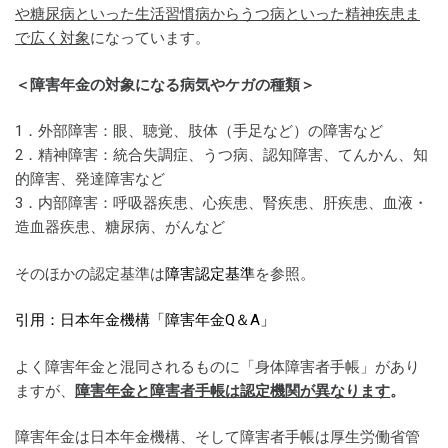
や糖尿病といった生活習慣病からうつ病といった精神疾患ま
で広く対象
になっています。
＜障害年金の対象になる病気やケガの種類＞
1．外部障害：眼、聴覚、肢体（手足など）の障害など
2．精神障害：統合失調症、うつ病、認知障害、てんかん、知
的障害、発達障害など
3．内部障害：呼吸器疾患、心疾患、腎疾患、肝疾患、血液・
造血器疾患、糖尿病、がんなど
そのほかの認定基準は
障害認定基準
を参照。
引用：日本年金機構「障害年金Q＆A」
よく障害年金と混同されるものに「身体障害者手帳」があり
ますが、
障害年金と障害者手帳は認定機関が異なります
。
障害年金は日本年金機構、そして障害者手帳は厚生労働省管