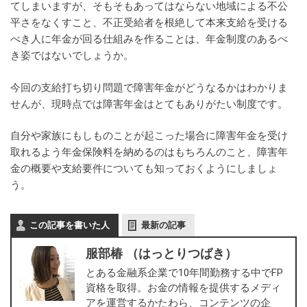
てしまいますが、そもそもあってはならない地域による不公
平さをなくすこと、不正受給者を根絶して本来支給を受ける
べき人に年金が回る仕組みを作ることは、年金制度のあるべ
き姿ではないでしょうか。
今回の支給打ち切り問題で障害年金がどうなるかはわかりま
せんが、現時点では障害年金はとてもありがたい制度です。
自分や家族にもしものことが起こった場合に障害年金を受け
取れるよう年金保険料を納めるのはもちろんのこと、障害年
金の概要や支給要件についても知っておくようにしましょ
う。
この記事を書いた人
最新の記事
服部椿 （はっとりつばき）
とある金融系企業で10年間勤務する中でFP
資格を取得。お金の情報を提供するメディ
アを運営するかたわら、コンテンツの企