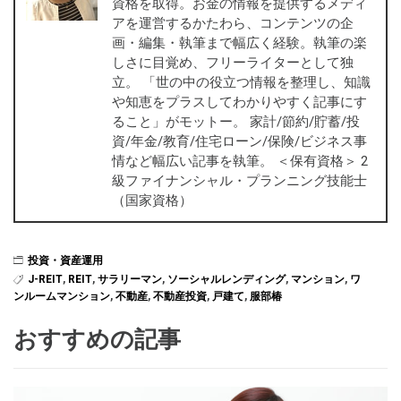
資格を取得。お金の情報を提供するメディ
アを運営するかたわら、コンテンツの企
画・編集・執筆まで幅広く経験。執筆の楽
しさに目覚め、フリーライターとして独
立。 「世の中の役立つ情報を整理し、知識
や知恵をプラスしてわかりやすく記事にす
ること」がモットー。 家計/節約/貯蓄/投
資/年金/教育/住宅ローン/保険/ビジネス事
情など幅広い記事を執筆。 ＜保有資格＞ 2
級ファイナンシャル・プランニング技能士
（国家資格）
投資・資産運用
J-REIT
,
REIT
,
サラリーマン
,
ソーシャルレンディング
,
マンション
,
ワ
ンルームマンション
,
不動産
,
不動産投資
,
戸建て
,
服部椿
おすすめの記事