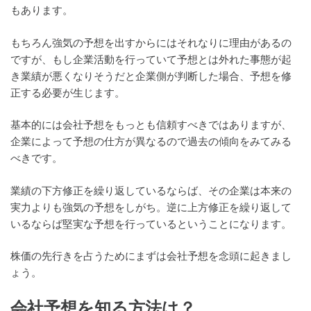
もあります。
もちろん強気の予想を出すからにはそれなりに理由があるの
ですが、もし企業活動を行っていて予想とは外れた事態が起
き業績が悪くなりそうだと企業側が判断した場合、予想を修
正する必要が生じます。
基本的には会社予想をもっとも信頼すべきではありますが、
企業によって予想の仕方が異なるので過去の傾向をみてみる
べきです。
業績の下方修正を繰り返しているならば、その企業は本来の
実力よりも強気の予想をしがち。逆に上方修正を繰り返して
いるならば堅実な予想を行っているということになります。
株価の先行きを占うためにまずは会社予想を念頭に起きまし
ょう。
会社予想を知る方法は？