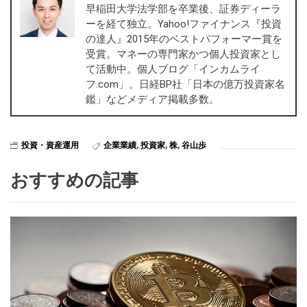
早稲田大学法学部を卒業後、証券ディーラ
ーを経て独立。Yahoo!ファイナンス『投資
の達人』2015年のベストパフォーマー賞を
受賞。マネーの専門家かつ個人投資家とし
て活動中。個人ブログ「インカムライ
フ.com」。日経BP社「日本の億万投資家名
鑑」などメディア掲載多数。
投資・資産運用
企業業績
,
投資家
,
株
,
谷山歩
おすすめの記事