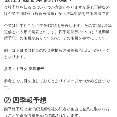
会社予想を知るにはいくつか方法がありますが最も正確なの
は企業のIR情報（投資家情報）から決算短信を見る方法です。
企業は四半期ごとに年4回業績を発表します。その業績は決算
短信という形で発表されます。四半期決算の中には「通期業
績予想」の項目がありますので、その項目を参考にします。
例えばトヨタ自動車の投資家情報の決算報告は以下のページ
となります。
参考：
トヨタ 決算報告
参考までに目を通しておくとよりイメージがつかめるはずで
す。
② 四季報予想
四季報予想は東洋経済新報社の記者が独自に企業に取材を行
うことで得る情報を元に作成されています。