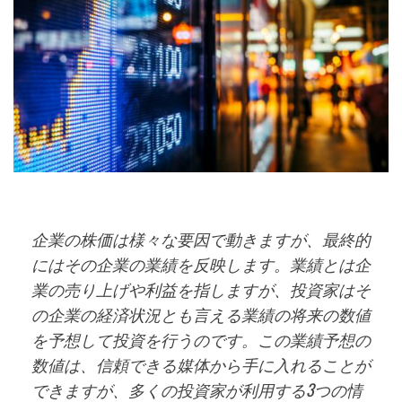
企業の株価は様々な要因で動きますが、最終的
にはその企業の業績を反映します。業績とは企
業の売り上げや利益を指しますが、投資家はそ
の企業の経済状況とも言える業績の将来の数値
を予想して投資を行うのです。この業績予想の
数値は、信頼できる媒体から手に入れることが
できますが、多くの投資家が利用する3つの情