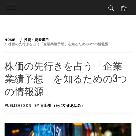
HOME
投資・資産運用
株価の先行きを占う「企業業績予想」を知るための3つの情報源
株価の先行きを占う「企業
業績予想」を知るための3つ
の情報源
PUBLISHED ON
BY
谷山歩 （たにやまあゆみ）