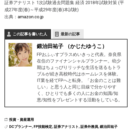
証券アナリスト 1次試験過去問題集 経済 2018年試験対策 (平
成27年度(春)～平成29年度(春)本試験)
出典：
amazon.co.jp
この記事を書いた人
最新の記事
鍛治田祐子 （かじたゆうこ）
FPおふぃすプラスめいきっと代表。奈良県
在住のファイナンシャルプランナー。幼少
期はちょっぴりリッチな生活を送るもトラ
ブルが続き高校時代はホームレスを体験。
IT業を経てFPへと転身。「お金のことは難
しい」と思う人と同じ目線で分かりやす
く、ひとりでも多くの人にお金の知識/知
恵/知性をプレゼントする活動をしている。
投資・資産運用
DCプランナー
,
FP技能検定
,
証券アナリスト
,
証券外務員
,
鍛治田祐子