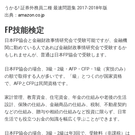
うかる! 証券外務員二種 最速問題集 2017-2018年版
出典：
amazon.co.jp
FP技能検定
日本FP協会と金融財政事情研究会で受験可能ですが、金融機
関に勤めている人であれば金融財政事情研究会で受験するか
もしれませんが、普通は日本FP協会で受験します。
日本FP協会の場合、3級・2級・AFP・CFP・1級（実技のみ）
の順で取得する人が多いです。「級」とつくのが国家資格
で、AFPとCFPは民間資格です。
家計管理、教育資金、住宅資金、年金の仕組みや老後の生活
設計、保険の仕組み、金融商品の仕組み、税制、不動産契約
などの仕組み、贈与や相続の仕組みなど投資に限らず、日常
生活でも役立つお金の知識を幅広く学ぶことができます。
日本FP協会の場合、3級・2級は年3回で、受験料（非課税）は