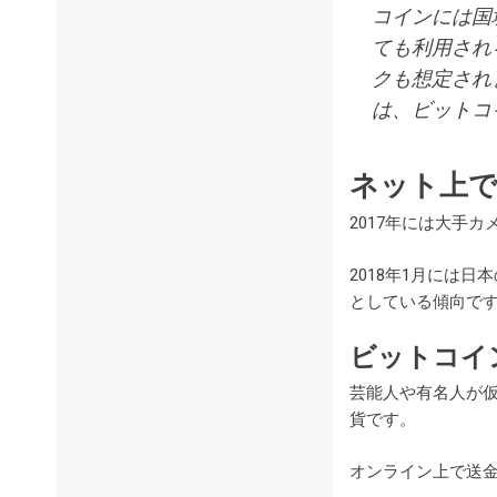
コインには国
ても利用され
クも想定され
は、ビットコ
ネット上
2017年には大手
2018年1月には
としている傾向で
ビットコイ
芸能人や有名人が
貨です。
オンライン上で送