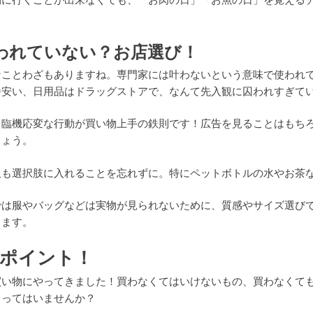
物に行くことが出来なくても、「お肉の日」「お魚の日」を覚える
われていない？お店選び！
なことわざもありますね。専門家には叶わないという意味で使われ
番安い、日用品はドラッグストアで、なんて先入観に囚われすぎて
！臨機応変な行動が買い物上手の鉄則です！広告を見ることはもち
しょう。
販も選択肢に入れることを忘れずに。特にペットボトルの水やお茶
では服やバッグなどは実物が見られないために、質感やサイズ選び
ります。
ポイント！
買い物にやってきました！買わなくてはいけないもの、買わなくて
まってはいませんか？