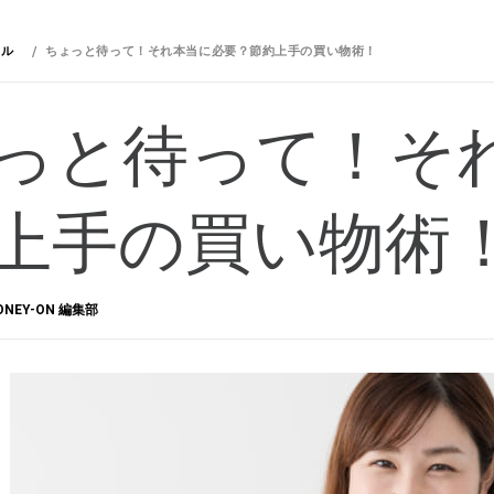
イル
ちょっと待って！それ本当に必要？節約上手の買い物術！
っと待って！そ
上手の買い物術
ONEY-ON 編集部