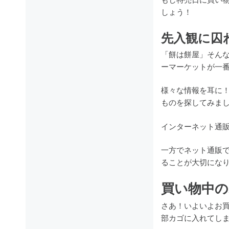
もし特売日に買い
しょう！
先入観に囚
「餅は餅屋」そん
ーマーケットが一
様々な情報を耳に
ものを探してみま
インターネット通
一方でネット通販
ることが大切にな
買い物中の
さあ！いよいよお
部カゴに入れてし