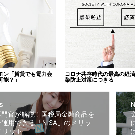
モン「賃貸でも電力会
コロナ共存時代の最高の経
可能？」
染防止対策につきる
s
N
専門官が解説！国税局金融商品を
運用できる「NISA」のメリッ
メリット