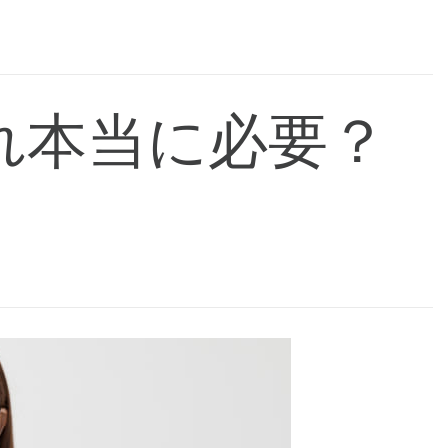
れ本当に必要？
！