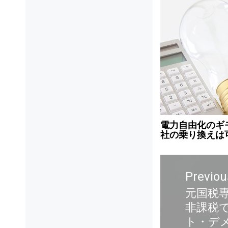
電力自由化のギ
社の乗り換えは
Previou
元国税
非課税で
ト・デ