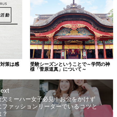
済対策は感
受験シーズンということで～学問の神
様「菅原道真」について～
ext
金欠ミーハー女子必見！お金をかけず
にファッションリーダーでいるコツと
は？