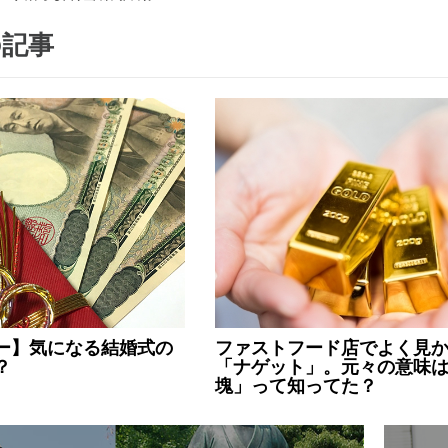
の記事
ー】気になる結婚式の
ファストフード店でよく見
？
「ナゲット」。元々の意味
塊」って知ってた？