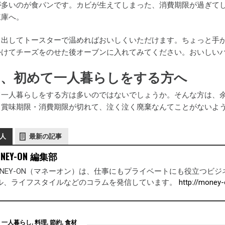
が多いのが食パンです。カビが生えてしまった、消費期限が過ぎて
凍庫へ。
り出してトースターで温めればおいしくいただけます。ちょっと手
かけてチーズをのせた後オーブンに入れてみてください。おいしい
ら、初めて一人暮らしをする方へ
て一人暮らしをする方は多いのではないでしょうか。そんな方は、
て賞味期限・消費期限が切れて、泣く泣く廃棄なんてことがないよ
人
最新の記事
NEY-ON 編集部
ONEY-ON（マネーオン）は、仕事にもプライベートにも役立つ
ル、ライフスタイルなどのコラムを発信しています。
http://money-
一人暮らし
,
料理
,
節約
,
食材