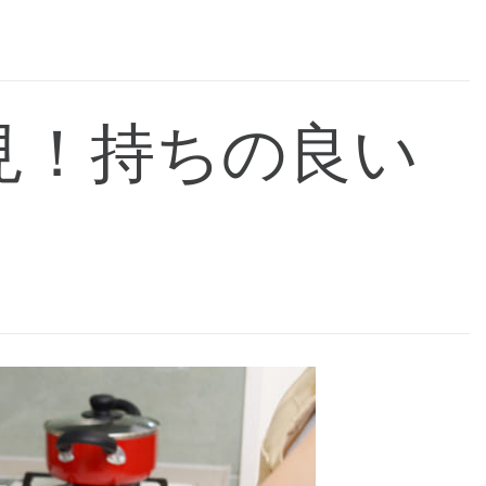
見！持ちの良い
！