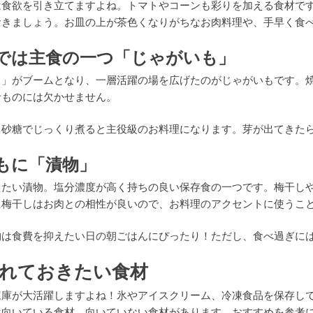
は食欲を引き立てますよね。トマトやコーンも彩りを加える食材で
おきましょう。お皿の上が茶色くなりがちなお肉料理や、手早く食
では主食の一つ「じゃがいも」
ち」がブームとなり、一層活躍の場を広げたのがじゃがいもです。
汁ものには欠かせません。
と砂糖でじっくり煮ると主役級のお料理になります。芽が出てきた
もに「漬物」
えたい漬物。塩分濃度が高く持ちの良い保存食の一つです。梅干し
に梅干しはお肉との相性が良いので、お料理のアクセントに使うこ
物は食費を抑えたい日の朝ごはんにぴったり！ただし、食べ過ぎに
れておきたい食材
凍庫が大活躍しますよね！氷やアイスクリーム、冷凍食品を保存し
は向いている食材、向いていない食材があります。おすすめを参考