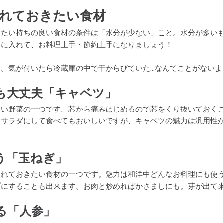
れておきたい食材
きたい持ちの良い食材の条件は「水分が少ない」こと。水分が多い
手に入れて、お料理上手・節約上手になりましょう！
物。気が付いたら冷蔵庫の中で干からびていた…なんてことがないよ
も大丈夫「キャベツ」
良い野菜の一つです。芯から痛みはじめるので芯をくり抜いておく
まサラダにして食べてもおいしいですが、キャベツの魅力は汎用性
う「玉ねぎ」
入れておきたい食材の一つです。魅力は和洋中どんなお料理にも使
プにすることも出来ます。お肉と炒めればかさましにも。芽が出て
る「人参」