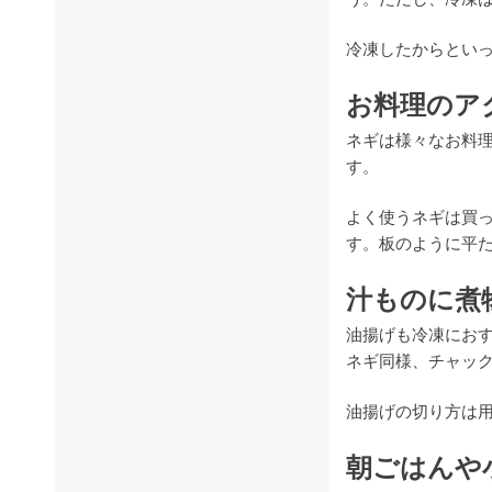
冷凍したからとい
お料理のア
ネギは様々なお料
す。
よく使うネギは買
す。板のように平
汁ものに煮
油揚げも冷凍にお
ネギ同様、チャッ
油揚げの切り方は
朝ごはんや