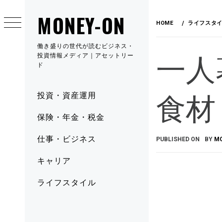
MONEY-ON
HOME
ライフスタ
働き盛りの世代が読むビジネス・
一人
投資情報メディア｜アセットリー
ド
食材
投資・資産運用
保険・年金・税金
仕事・ビジネス
PUBLISHED ON
BY
M
キャリア
ライフスタイル