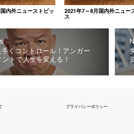
11月国内外ニューストピッ
2021年7～8月国内外ニュ
ス
s
N
上手くコントロール！アンガー
メントで人生を変える！
て
プライバシーポリシー