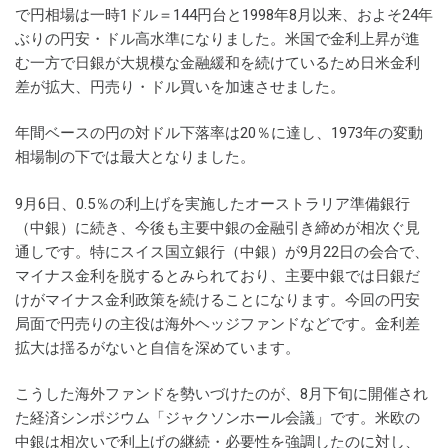
で円相場は一時1ドル＝144円台と1998年8月以来、およそ24年
ぶりの円安・ドル高水準になりました。米国で金利上昇が進
む一方で日銀が大規模な金融緩和を続けているため日米金利
差が拡大、円売り・ドル買いを加速させました。
年間ベースの円の対ドル下落率は20％に達し、1973年の変動
相場制の下では最大となりました。
9月6日、0.5％の利上げを実施したオーストラリア準備銀行
（中銀）に続き、今後も主要中銀の金融引き締めが相次ぐ見
通しです。特にスイス国立銀行（中銀）が9月22日の会合で、
マイナス金利を脱するとみられており、主要中銀では日銀だ
けがマイナス金利政策を続けることになります。今回の円安
局面で円売りの主役は海外ヘッジファンドなどです。金利差
拡大は揺るがないと自信を深めています。
こうした海外ファンドを勢いづけたのが、8月下旬に開催され
た経済シンポジウム「ジャクソンホール会議」です。米欧の
中銀は相次いで利上げの継続・必要性を強調したのに対し、