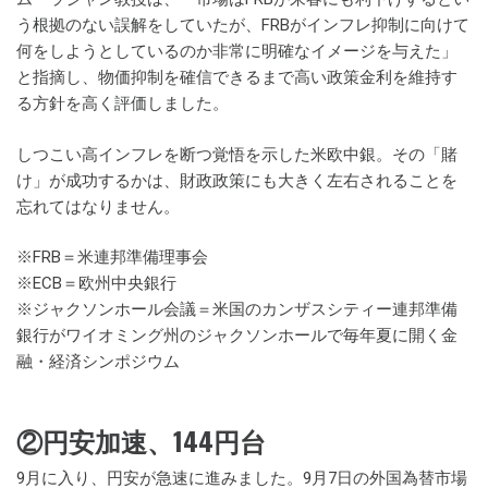
う根拠のない誤解をしていたが、FRBがインフレ抑制に向けて
何をしようとしているのか非常に明確なイメージを与えた」
と指摘し、物価抑制を確信できるまで高い政策金利を維持す
る方針を高く評価しました。
しつこい高インフレを断つ覚悟を示した米欧中銀。その「賭
け」が成功するかは、財政政策にも大きく左右されることを
忘れてはなりません。
※FRB＝米連邦準備理事会
※ECB＝欧州中央銀行
※ジャクソンホール会議＝米国のカンザスシティー連邦準備
銀行がワイオミング州のジャクソンホールで毎年夏に開く金
融・経済シンポジウム
②円安加速、144円台
9月に入り、円安が急速に進みました。9月7日の外国為替市場