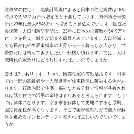
総務省の住宅・土地統計調査によると日本の住宅総数は18年
時点で約6241万戸へ増えると予測しています。野村総合研究
所は23年に最大6546万戸へ増えると見込んでいます。国立社
会保障・人口問題研究所は、23年に日本の世帯数が5419万と
ピークを迎え、減少が始まる節目とみています。人口が減っ
ても長寿化や生涯未婚率の上昇から一人暮らしが広がり、世
帯数だけは増えてきましたが、転機が訪れます。では、人口
減時代の家余りにどう対応すればよいのでしょうか。
答えは2つあります。1つは、既存住宅の有効活用です。日本
では一部の高齢者や一人親世帯が住宅確保に苦労する例があ
ります。行政内部で住宅・福祉など各分野で情報が共有され
れば既存住宅の活用の余地はまだあると考えられます。もう1
つは解体になります。空き家を解体して更地にすると原則、
固定資産税が高くなります。そこで国が税制などで個人が解
体を進めるインセンティブを整えれば宜しいのでないでしょ
うか。