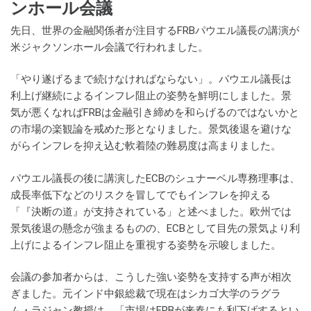
ンホール会議
先日、世界の金融関係者が注目するFRBパウエル議長の講演が
米ジャクソンホール会議で行われました。
「やり遂げるまで続けなければならない」。パウエル議長は
利上げ継続によるインフレ阻止の姿勢を鮮明にしました。景
気が悪くなればFRBは金融引き締めを和らげるのではないかと
の市場の楽観論を戒めた形となりました。景気後退を避けな
がらインフレを抑え込む軟着陸の難易度は高まりました。
パウエル議長の後に講演したECBのシュナーベル専務理事は、
成長率低下などのリスクを冒してでもインフレを抑える
「『決断の道』が支持されている」と述べました。欧州では
景気後退の懸念が強まるものの、ECBとして目先の景気より利
上げによるインフレ阻止を重視する姿勢を示唆しました。
会議の参加者からは、こうした強い姿勢を支持する声が相次
ぎました。元インド中銀総裁で現在はシカゴ大学のラグラ
ム・ラジャン教授は、「市場はFRBが来春にも利下げするとい