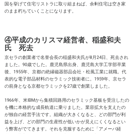
国を挙げて住宅リストラに取り組まねば、余剰住宅は空き家
のまま朽ちていくことになります。
④平成のカリスマ経営者、稲盛和夫
氏 死去
京セラの創業者で名誉会長の稲盛和夫氏が8月24日、死去され
ました。90歳でした。鹿児島県出身、鹿児島大学工学部卒業
後、1955年、京都の絶縁磁器部品会社・松風工業に就職。代
表的な電子部品材料のセラミック技術者に。1959年、京セラ
の前身となる京都セラミックを27歳で創業しました。
1966年、米IBMから集積回路用のセラミック基板を受注したの
を機に本格的な成長軌道に乗りました。業容拡大を支えたの
が独自の経営手法です。組織が大きくなると、どの部門が利
益を上げ、どの部門の生産性が低いかが見えにくくなるとい
う弊害がでてきます。それを克服するために「アメーバ経