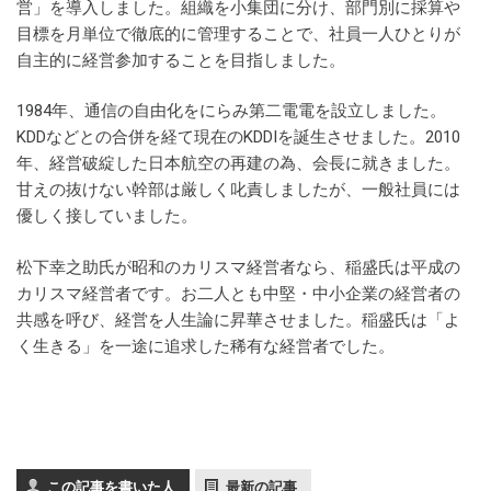
営」を導入しました。組織を小集団に分け、部門別に採算や
目標を月単位で徹底的に管理することで、社員一人ひとりが
自主的に経営参加することを目指しました。
1984年、通信の自由化をにらみ第二電電を設立しました。
KDDなどとの合併を経て現在のKDDIを誕生させました。2010
年、経営破綻した日本航空の再建の為、会長に就きました。
甘えの抜けない幹部は厳しく叱責しましたが、一般社員には
優しく接していました。
松下幸之助氏が昭和のカリスマ経営者なら、稲盛氏は平成の
カリスマ経営者です。お二人とも中堅・中小企業の経営者の
共感を呼び、経営を人生論に昇華させました。稲盛氏は「よ
く生きる」を一途に追求した稀有な経営者でした。
この記事を書いた人
最新の記事