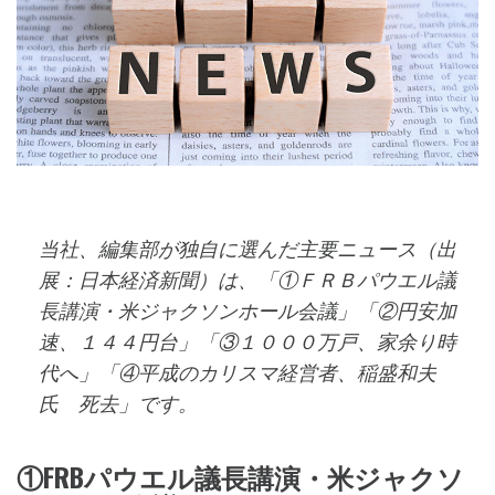
当社、編集部が独自に選んだ主要ニュース（出
展：日本経済新聞）は、「①ＦＲＢパウエル議
長講演・米ジャクソンホール会議」「②円安加
速、１４４円台」「③１０００万戸、家余り時
代へ」「④平成のカリスマ経営者、稲盛和夫
氏 死去」です。
①FRBパウエル議長講演・米ジャクソ