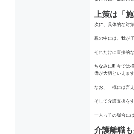
上策は「施
次に、具体的な対
親の中には、我が
それだけに直接的
ちなみに昨今では
備が大切といえま
なお、一概には言え
そして介護支援を
一人っ子の場合に
介護離職も