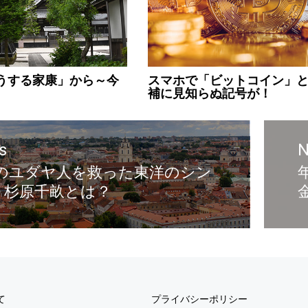
うする家康」から～今
スマホで「ビットコイン」
補に見知らぬ記号が！
s
N
0人のユダヤ人を救った東洋のシン
・杉原千畝とは？
て
プライバシーポリシー