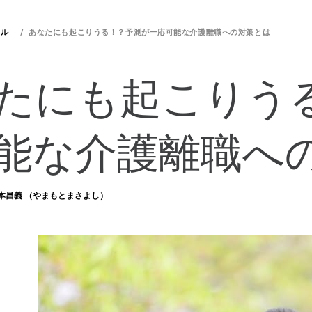
イル
あなたにも起こりうる！？予測が一応可能な介護離職への対策とは
たにも起こりう
能な介護離職へ
本昌義 （やまもとまさよし）