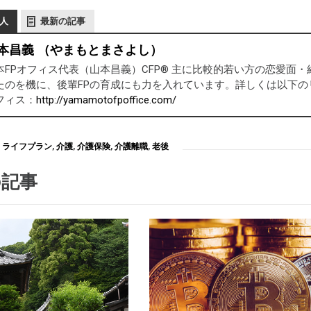
人
最新の記事
本昌義 （やまもとまさよし）
本FPオフィス代表（山本昌義）CFP® 主に比較的若い方の恋愛面
たのを機に、後輩FPの育成にも力を入れています。詳しくは以下の
フィス：
http://yamamotofpoffice.com/
ライフプラン
,
介護
,
介護保険
,
介護離職
,
老後
の記事