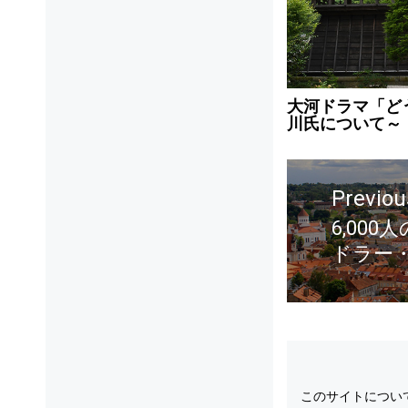
大河ドラマ「ど
川氏について～
Previou
6,00
ドラー
このサイトについ