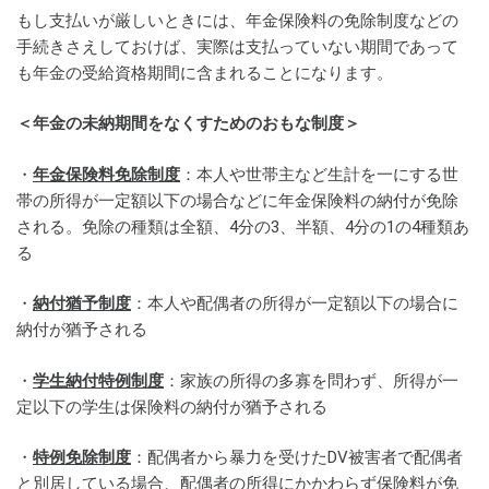
もし支払いが厳しいときには、年金保険料の免除制度などの
手続きさえしておけば、実際は支払っていない期間であって
も年金の受給資格期間に含まれることになります。
＜年金の未納期間をなくすためのおもな制度＞
・
年金保険料免除制度
：本人や世帯主など生計を一にする世
帯の所得が一定額以下の場合などに年金保険料の納付が免除
される。免除の種類は全額、4分の3、半額、4分の1の4種類あ
る
・
納付猶予制度
：本人や配偶者の所得が一定額以下の場合に
納付が猶予される
・
学生納付特例制度
：家族の所得の多寡を問わず、所得が一
定以下の学生は保険料の納付が猶予される
・
特例免除制度
：配偶者から暴力を受けたDV被害者で配偶者
と別居している場合、配偶者の所得にかかわらず保険料が免