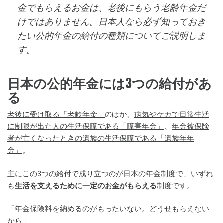
金でもらえるお金は、老後にもらう老齢年金だ
けではありません。日本人なら必ず知っておき
たい公的年金の給付の種類についてご説明しま
す。
日本の公的年金には3つの給付があ
る
老後に受け取る「老齢年金」
のほか、
病気やケガで日常生活
に制限が出た人の生活保障である「障害年金」
、
年金被保険
者が亡くなったときの遺族の生活保障である「遺族年年
金」
。
主にこの3つの給付で成り立つのが日本の年金制度で、いずれ
も
生活を支えるために一定のお金がもらえる
制度です。
「年金保険料を納めるのがもったいない。どうせもらえない
から」