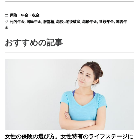
保険・年金・税金
公的年金
,
国民年金
,
服部椿
,
老後
,
老後破産
,
老齢年金
,
遺族年金
,
障害年
金
おすすめの記事
女性の保険の選び方。女性特有のライフステージに