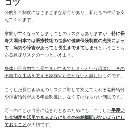
コツ
公的年金制度にはさまざまな給付があり、私たちの生活を支
えてくれます。
家族が亡くなってしまうことのリスクもありますが、
特に長
寿大国日本では医療技術の進歩や健康保険制度の充実によっ
て、病気や障害があっても長生きできてしまう
ということも
ある意味リスクの一つといえます。
身体が不自由でも長生きができてしまうという環境は、その
不自由な生活を支える家族やお金がないと厳しい
ものです。
こうした長生きゆえのリスクに対して支えてくれる老齢給付
や障害給付がある年金制度は、なくてはならない制度です。
万一のことが自分に起きたときのためにも、こうした
手厚い
年金制度を活用できるように年金の未納期間がないようにし
ておくこと
が大切です。