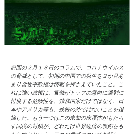
前回の２月１３日のコラムで、コロナウイルス
の脅威として、初期の中国での発生を２か月あ
まり習近平政権は情報を押さえていたこと。こ
れは強い政権は、官僚がトップの意向に過剰に
忖度する危険性を、独裁国家だけではなく、日
本やアメリカ等も、蚊帳の外ではないことを指
摘した。もう一つはこの未知の病原体がもたら
す国境の封鎖が、どれだけ世界経済の収縮をも