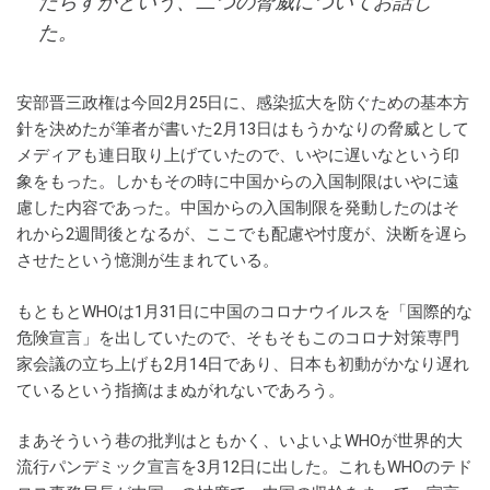
たらすかという、二つの脅威についてお話し
た。
安部晋三政権は今回2月25日に、感染拡大を防ぐための基本方
針を決めたが筆者が書いた2月13日はもうかなりの脅威として
メディアも連日取り上げていたので、いやに遅いなという印
象をもった。しかもその時に中国からの入国制限はいやに遠
慮した内容であった。中国からの入国制限を発動したのはそ
れから2週間後となるが、ここでも配慮や忖度が、決断を遅ら
させたという憶測が生まれている。
もともとWHOは1月31日に中国のコロナウイルスを「国際的な
危険宣言」を出していたので、そもそもこのコロナ対策専門
家会議の立ち上げも2月14日であり、日本も初動がかなり遅れ
ているという指摘はまぬがれないであろう。
まあそういう巷の批判はともかく、いよいよWHOが世界的大
流行パンデミック宣言を3月12日に出した。これもWHOのテド