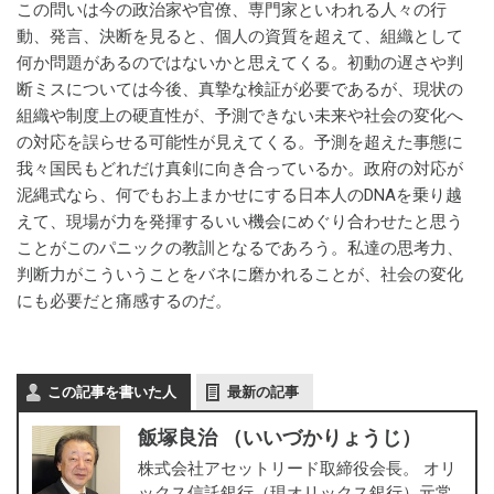
この問いは今の政治家や官僚、専門家といわれる人々の行
動、発言、決断を見ると、個人の資質を超えて、組織として
何か問題があるのではないかと思えてくる。初動の遅さや判
断ミスについては今後、真摯な検証が必要であるが、現状の
組織や制度上の硬直性が、予測できない未来や社会の変化へ
の対応を誤らせる可能性が見えてくる。予測を超えた事態に
我々国民もどれだけ真剣に向き合っているか。政府の対応が
泥縄式なら、何でもお上まかせにする日本人のDNAを乗り越
えて、現場が力を発揮するいい機会にめぐり合わせたと思う
ことがこのパニックの教訓となるであろう。私達の思考力、
判断力がこういうことをバネに磨かれることが、社会の変化
にも必要だと痛感するのだ。
この記事を書いた人
最新の記事
飯塚良治 （いいづかりょうじ）
株式会社アセットリード取締役会長。 オリ
ックス信託銀行（現オリックス銀行）元常