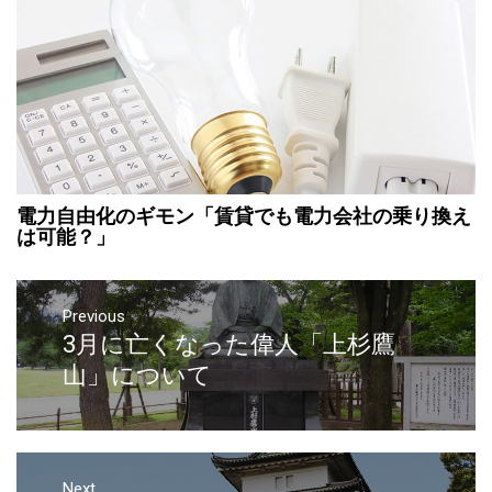
電力自由化のギモン「賃貸でも電力会社の乗り換え
は可能？」
Previous
3月に亡くなった偉人「上杉鷹
山」について
Next