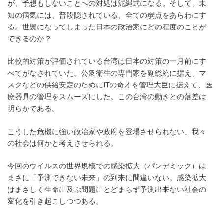
が、予想もしないことへの対処は泥縄式になる。そして、未
知の病気には、普段隠されている、全ての弱点をあらわにす
る。世襲になってしまった日本の政治家にどの程度のことが
できるのか？
比較的対策が評価されている台湾は日本の対策の一月前にす
べてがなされていた。公衆衛生の専門家を副総統に据え、マ
スクなどの供給安定のためにITの奇才を管理大臣に据えて、医
療器具の管理をスムーズにした。この台湾の動きとの落差は
明らかである。
こうした危機に強い政治家や政府を登場させられない、我々
の社会は何かと考えさせられる。
今回のウイルスの世界規模での感染拡大（パンデミック）は
まさに「予測できない未来」の到来に間違いない。感染拡大
はまさしく生命に及ぶ問題にとどまらず予測出来ない社会の
変化を引き起こしつつある。