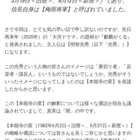
5月19日＜旧暦＞、6月12日＜新暦＞）であり、
信長自身は【梅雨将軍】と呼ばれていました。
さて今回は、とても気の早い話で申し訳ないのですが、先日
再来年（2020年）の「大河ドラマ」の題材が『麒麟がくる』
と発表されました。主人公は【明智光秀（以下「光秀」）】
になります。
この光秀という人物の皆さんのイメージは「裏切り者」「反
逆者・謀反人」というものではないでしょうか。光秀がそう
いったイメージになってしまったのは【本能寺の変】を首謀
したからかと思います。
この【本能寺の変】の解釈については様々な通説が現在も議
論されていまして、真実は「闇」の中です。
【本能寺の変（1582年6月2日＜旧暦＞、6月21日＜新暦＞）】
の概略や通説については皆さんも良くご存じかと思いますの