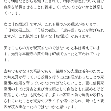
なく朝廷などからも頼りにされて、物事の善悪について自分
自身を納得させることに苦慮していたのではないかと推察し
ています。
次に【怨恨説】ですが、これも幾つかの通説があります。
「旧領の召上説」「母親の磔説」「虐待説」などが挙げられ
ますが、これ以外にも様々な【怨恨説】があります。
実はこちらの方が現実的なのではないかと私は考えていま
す。光秀は本能寺の変の時は67歳であったと言われていま
す。
当時でもかなりの高齢であり、後継ぎの光慶は若年のためこ
の時光秀が行っている役目を行うには無理があったことや家
臣団の生活を守っていかなければならないこと、更に信長家
臣団の中では秀吉と並び出世頭として自他ともに認めるほど
活躍していたにも関わらず、多くの家臣の前で罵倒や殴打を
されていたことが光秀のプライドを傷つけられ、幾つもの要
因が積み重なったのではないかと思います。