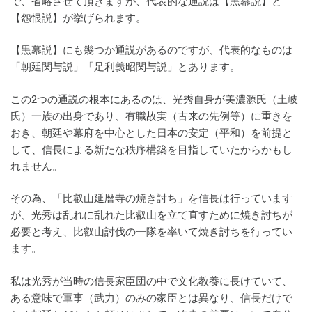
で、省略させて頂きますが、代表的な通説は【黒幕説】と
【怨恨説】が挙げられます。
【黒幕説】にも幾つか通説があるのですが、代表的なものは
「朝廷関与説」「足利義昭関与説」とあります。
この2つの通説の根本にあるのは、光秀自身が美濃源氏（土岐
氏）一族の出身であり、有職故実（古来の先例等）に重きを
おき、朝廷や幕府を中心とした日本の安定（平和）を前提と
して、信長による新たな秩序構築を目指していたからかもし
れません。
その為、「比叡山延暦寺の焼き討ち」を信長は行っています
が、光秀は乱れに乱れた比叡山を立て直すために焼き討ちが
必要と考え、比叡山討伐の一隊を率いて焼き討ちを行ってい
ます。
私は光秀が当時の信長家臣団の中で文化教養に長けていて、
ある意味で軍事（武力）のみの家臣とは異なり、信長だけで