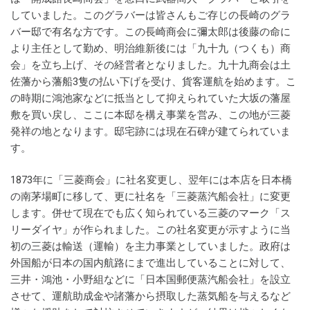
していました。このグラバーは皆さんもご存じの長崎のグラ
バー邸で有名な方です。この長崎商会に彌太郎は後藤の命に
より主任として勤め、明治維新後には「九十九（つくも）商
会」を立ち上げ、その経営者となりました。九十九商会は土
佐藩から藩船3隻の払い下げを受け、貨客運航を始めます。こ
の時期に鴻池家などに抵当として抑えられていた大坂の藩屋
敷を買い戻し、ここに本邸を構え事業を営み、この地が三菱
発祥の地となります。邸宅跡には現在石碑が建てられていま
す。
1873年に「三菱商会」に社名変更し、翌年には本店を日本橋
の南茅場町に移して、更に社名を「三菱蒸汽船会社」に変更
します。併せて現在でも広く知られている三菱のマーク「ス
リーダイヤ」が作られました。この社名変更が示すように当
初の三菱は輸送（運輸）を主力事業としていました。政府は
外国船が日本の国内航路にまで進出していることに対して、
三井・鴻池・小野組などに「日本国郵便蒸汽船会社」を設立
させて、運航助成金や諸藩から摂取した蒸気船を与えるなど