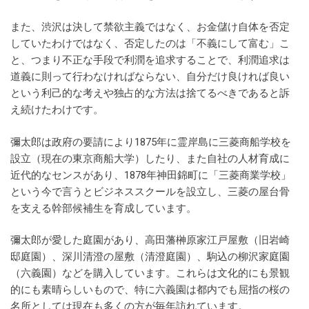
また、渋沢は決して禁欲主義ではなく、お金儲け自体を否定
していたわけではなく、否定したのは「不義にして富む」こ
と、つまり不正な手段で利潤を追求することで、利潤追求は
道義に則って行わなければならない、自分だけ良ければ良い
という利己的な考えや独占的な方法は捨てるべきであると訴
え続けたわけです。
彌太郎は政府の要請により1875年に霊岸島に三菱商船学校を
設立（現在の東京商船大学）したり、また自社の人材育成に
近代的なセンスがあり、1878年神田錦町に「三菱商業学校」
という今で言うとビジネススクールを設立し、三菱の屋台骨
を支える幹部候補生を育成しています。
彌太郎が愛した庭園があり、高田藩榊原家江戸屋敷（旧岩崎
邸庭園）、深川清澄の屋敷（清澄庭園）、駒込の柳沢家庭園
（六義園）などを購入しています。これらは文化的にも景観
的にも素晴らしいもので、特に六義園は都内でも屈指の桜の
名所としては現在も多くの方が毎年訪れています。