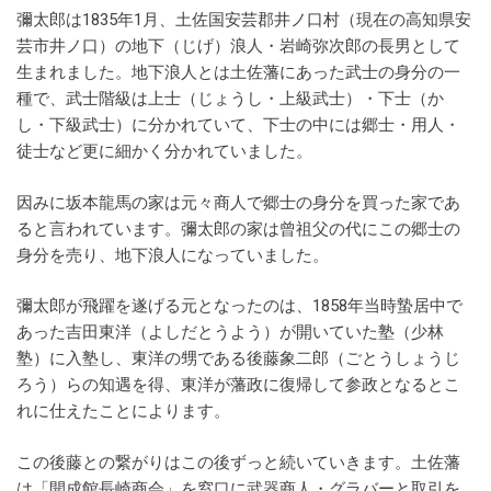
彌太郎は1835年1月、土佐国安芸郡井ノ口村（現在の高知県安
芸市井ノ口）の地下（じげ）浪人・岩崎弥次郎の長男として
生まれました。地下浪人とは土佐藩にあった武士の身分の一
種で、武士階級は上士（じょうし・上級武士）・下士（か
し・下級武士）に分かれていて、下士の中には郷士・用人・
徒士など更に細かく分かれていました。
因みに坂本龍馬の家は元々商人で郷士の身分を買った家であ
ると言われています。彌太郎の家は曾祖父の代にこの郷士の
身分を売り、地下浪人になっていました。
彌太郎が飛躍を遂げる元となったのは、1858年当時蟄居中で
あった吉田東洋（よしだとうよう）が開いていた塾（少林
塾）に入塾し、東洋の甥である後藤象二郎（ごとうしょうじ
ろう）らの知遇を得、東洋が藩政に復帰して参政となるとこ
れに仕えたことによります。
この後藤との繋がりはこの後ずっと続いていきます。土佐藩
は「開成館長崎商会」を窓口に武器商人・グラバーと取引を