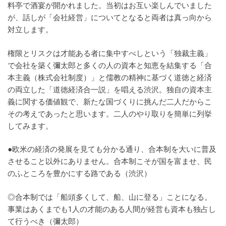
料亭で酒宴が開かれました。当初はお互い楽しんでいました
が、話しが「会社経営」についてとなると両者は真っ向から
対立します。
権限とリスクは才能ある者に集中すべしという「独裁主義」
で会社を築く彌太郎と多くの人の資本と知恵を結集する「合
本主義（株式会社制度）」と儒教の精神に基づく道徳と経済
の両立した「道徳経済合一説」を唱える渋沢。独自の資本主
義に関する価値観で、新たな国づくりに挑んだ二人だからこ
その考えであったと思います。二人のやり取りを簡単に列挙
してみます。
●欧米の経済の発展を見ても分かる通り、合本制を大いに普及
させること以外にありません。合本制こそが国を富ませ、民
のふところを豊かにする路である（渋沢）
◎合本制では「船頭多くして、船、山に登る」ことになる。
事業はあくまでも1人の才能のある人間が経営も資本も独占し
て行うべき（彌太郎）