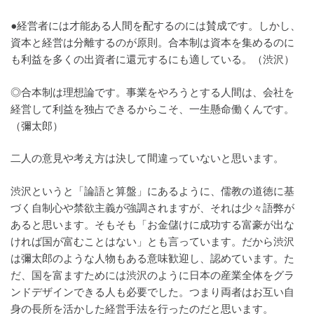
●経営者には才能ある人間を配するのには賛成です。しかし、
資本と経営は分離するのが原則。合本制は資本を集めるのに
も利益を多くの出資者に還元するにも適している。（渋沢）
◎合本制は理想論です。事業をやろうとする人間は、会社を
経営して利益を独占できるからこそ、一生懸命働くんです。
（彌太郎）
二人の意見や考え方は決して間違っていないと思います。
渋沢というと「論語と算盤」にあるように、儒教の道徳に基
づく自制心や禁欲主義が強調されますが、それは少々語弊が
あると思います。そもそも「お金儲けに成功する富豪が出な
ければ国が富むことはない」とも言っています。だから渋沢
は彌太郎のような人物もある意味歓迎し、認めています。た
だ、国を富ますためには渋沢のように日本の産業全体をグラ
ンドデザインできる人も必要でした。つまり両者はお互い自
身の長所を活かした経営手法を行ったのだと思います。