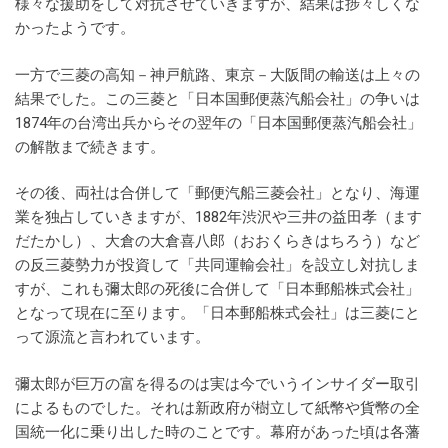
様々な援助をして対抗させていきますが、結果は捗々しくな
かったようです。
一方で三菱の高知－神戸航路、東京－大阪間の輸送は上々の
結果でした。この三菱と「日本国郵便蒸汽船会社」の争いは
1874年の台湾出兵からその翌年の「日本国郵便蒸汽船会社」
の解散まで続きます。
その後、両社は合併して「郵便汽船三菱会社」となり、海運
業を独占していきますが、1882年渋沢や三井の益田孝（ます
だたかし）、大倉の大倉喜八郎（おおくらきはちろう）など
の反三菱勢力が投資して「共同運輸会社」を設立し対抗しま
すが、これも彌太郎の死後に合併して「日本郵船株式会社」
となって現在に至ります。「日本郵船株式会社」は三菱にと
って源流と言われています。
彌太郎が巨万の富を得るのは実は今でいうインサイダー取引
によるものでした。それは新政府が樹立して紙幣や貨幣の全
国統一化に乗り出した時のことです。幕府があった頃は各藩