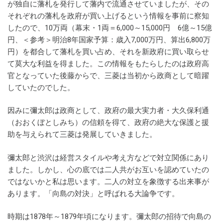
が独自に藩札を発行して藩内で流通させていましたが、その
それぞれの藩札を政府が買い上げるという情報を事前に察知
したので、10万両（幕末・1両＝6,000～15,000円 6億～15億
円、＜参考＞明治8年国家予算：歳入7,000万円、算出6,800万
円）を都合して藩札を買い占め、それを新政府に買い取らせ
て莫大な利益を得ました。この情報をもたらしたのは政府高
官となっていた後藤からで、三菱は当初から政商として暗躍
していたのでした。
因みに彌太郎は政商として、政府の最大実力者・大久保利通
（おおくぼとしみち）の信頼を得て、政府の絶大な保護と援
助を与えられて三菱は発展していきました。
彌太郎と渋沢は経営スタイルや考え方などで対立関係にあり
ました。しかし、心の底では二人共がお互いを認めていたの
ではないかと私は思います。二人の対立を象徴する出来事が
あります。「向島の対決」と呼ばれる大論争です。
時期は1878年～1879年頃になります。彌太郎の招待で向島の