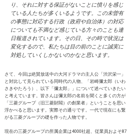
り、それに対する保証がないことに憤りを感じ
ている人たちが多くいるようです。この未曽有
の事態に対応する行政（政府や自治体）の対応
についても不満など感じている方々のことも連
日報道されています。その日、その時で状況は
変化するので、私たちは目の前のことに誠実に
対処していくしかないのかなと思います。
さて、今回は絶賛放送中の大河ドラマの主人公「渋沢栄一」
と対比して見られている同時代の人物、「岩崎彌太郎（いわ
さきやたろう）、以下「彌太郎」」について述べていきたい
と考えています。皆さんは彌太郎の名前を聞くと多くの方が
「三菱グループ（旧三菱財閥）の創業者」ということを思い
浮かべると思います。実際その通りです。一代で現在にも繋
がる三菱グループの礎を作った人物です。
現在の三菱グループの所属企業は4000社超、従業員およそ87