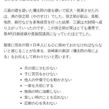
三菱の礎を築いた彌太郎の後を継いで拡大・発展させたの
は、弟の弥之助（やのすけ）でした。弥之助が鉱山、造船、
地所、銀行などを多角経営を行った結果、三菱は大財閥へ成
り上がっていったのです。この弥之助が実はとても優秀で、
第4代日銀総裁や貴族院議員になっていたほどでした。
最後に現在の我々日本人にも心に留めておかなければならな
いと感じることが出来る、岩崎家の家訓（彌太郎の母によ
る）をお伝えして終わりたいと思います。
天の道にそむかない
子に苦労をかけない
他人の中傷で心を動かさない
一家を大切にする
無病の時に油断しない
貧しい時のことを忘れない
忍耐の心を失わない