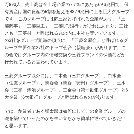
万890人、売上高は全上場企業の7.7％にあたる69.3兆円で、保
有資産は国の資産の6割を超える432.9兆円に上る巨大グループ
です。このグループには御三家と呼ばれる企業があり、「三
菱商事」「三菱重工」「三菱UFJ銀行」がそれにあたり、三社
とも「三菱村」と呼ばれる丸の内に本社を置いています。こ
の3社をグループ組織の頂点に、「三菱金曜会」と呼ばれるグ
ループ主要企業27社のトップ会合（親睦会）があります。こ
の会ではグループ内の情報交換や三菱ブランドの保護などが
行われていると言われています。
三菱グループ以外には、二木会（三井グループ）、白水会
（住友グループ）、芙蓉会（芙蓉（安田）グループ）、三水
会（三和・鴻池グループ）、三金会（第一勧銀グループ）と6
大企業（6大銀行）グループと呼ばれるものがあります。
では、創業者である彌太郎は如何にしてこの企業グループの
礎を築いていったのかを生い立ちから簡単に述べていきたい
と思います。