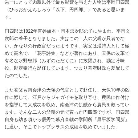
栄一にとって肉親以外で最も影響を与えた人物は平岡円四郎
（ひらおかえんしろう「以下、円四郎」）であると思いま
す。
円四郎は1822年直参旗本・岡本忠次郎の子に生まれ、平岡文
次郎の養子となりました。実はこの二人の父親が只者でな
い、かなりの行政官だったようです。実父は漢詩人として極
めて高名で、「花亭詩集」などが著作にあり、天保の改革で
有名な水野忠邦（みずのただくに）に抜擢され、勘定吟味
役、勘定奉行を歴任しています。つまり幕府財政を差配して
たのでした。
また養父も南会津の天領の代官として赴任し、天保10年の凶
作に際して、江戸からジャガイモを取り寄せ、農民に作付け
を指導して大成功を収め、南会津の飢餓から農民を救ってい
ます。そんな二人の父親の元で育った円四郎ですが、円四郎
自身も幼き頃から優秀で幕府直轄の学問所「昌平坂学問所」
に通い、そこでトップクラスの成績を収めていました。