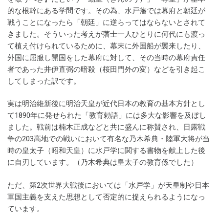
的な根幹にある学問です。その為、水戸藩では幕府と朝廷が
戦うことになったら「朝廷」に逆らってはならないとされて
きました。そういった考えが藩士一人ひとりに何代にも渡っ
て植え付けられているために、幕末に外国船が襲来したり、
外国に屈服し開国をした幕府に対して、その当時の幕府責任
者であった井伊直弼の暗殺（桜田門外の変）などを引き起こ
してしまった訳です。
実は明治維新後に明治天皇が近代日本の教育の基本方針とし
て1890年に発せられた「教育勅語」には多大な影響を及ぼし
ました。戦前は楠木正成などと共に盛んに称賛され、日露戦
争の203高地での戦いにおいて有名な乃木希典・陸軍大将が当
時の皇太子（昭和天皇）に水戸学に関する書物を献上した後
に自刃しています。（乃木希典は皇太子の教育係でした）
ただ、第2次世界大戦後においては「水戸学」が天皇制や日本
軍国主義を支えた思想として否定的に捉えられるようになっ
ています。