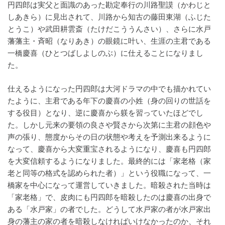
円四郎は実父と面識のあった勘定奉行の川路聖謨（かわじと
しあきら）に見出されて、川路から知古の藤田東湖（ふじた
とうこ）や武田耕雲斎（たけだこううんさい）、さらに水戸
藩藩主・斉昭（なりあき）の眼鏡に叶い、生涯の主君である
一橋慶喜（ひとつばしよしのぶ）に仕えることになりまし
た。
仕えるようになった円四郎は大河ドラマの中でも描かれてい
たように、主君である年下の慶喜の小姓（身の回りの世話を
する役目）となり、逆に慶喜から躾を習っていたほどでし
た。しかし元来の要領の良さや賢さから次第に主君の顔色や
声の張り、態度からその日の状態や考えを予測出来るように
なって、慶喜から大変重宝されるようになり、慶喜も円四郎
を大変信頼するようになりました。最終的には「家老格（家
老と同等の格式を認められた者）」という役職になって、一
橋家を中心になって運営していきました。暗殺された当時は
「家老格」で、皮肉にも円四郎を暗殺したのは慶喜の出身で
ある「水戸家」の者でした。どうして水戸家の者が水戸家出
身の藩主の家の者を暗殺しなければいけなかったのか、それ