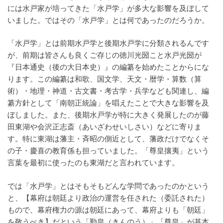
には水戸家が培ってきた「水戸学」が多大な影響を及ぼして
いました。ではその「水戸学」とは何であったのだろうか。
「水戸学」とは前期水戸学と後期水戸学に分類されるんです
が、前期は皆さんも良くご存じの徳川光圀こと水戸光圀が
『日本通史（後の大日本史）』の編纂を始めたことからにな
ります。この編纂は和歌、国文学、天文・暦学・算数（算
術）・地理・神道・古文書・考古学・兵学なども関連し、編
纂方針として「南朝正統論」を唱えたことで大きな影響を及
ぼしました。また、後期水戸学が特に大きく発展したのが藤
田東湖や会沢正志斎（あいざわせいしさい）などに寄りま
す。特に東湖は藩主・斉昭の側近として、藩政だけでなくそ
の子・慶喜の教育係も担っていました。「尊皇攘夷」という
言葉を最初に使ったのも東湖だと言われています。
では「水戸学」とはそもそもどんな学問であったのかという
と、【幕府は朝廷より政治の運営を任された（委託された）
もので、幕府権力の源は朝廷にあって、幕府よりも「朝廷」
を敬うべき】だという「勤皇（きんのう）」「尊皇」が基本