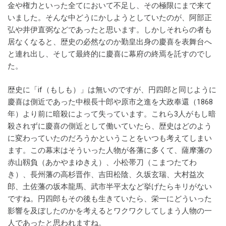
金や権力といった全てにおいて不足し、その極限にまで来て
いました。そんな中どうにかしようとしていたのが、阿部正
弘や井伊直弼などであったと思います。しかしそれらの者も
居なくなると、歴史の必然なのか勤皇出身の慶喜を表舞台へ
と連れ出し、そして最終的に慶喜に幕府の終焉を託すのでし
た。
歴史に「if（もしも）」は無いのですが、円四郎と同じように
慶喜は側近であった中根長十郎や原市之進を大政奉還（1868
年）より前に暗殺によって失っています。これら3人がもし暗
殺されずに慶喜の側近として働いていたら、歴史はどのよう
に変わっていたのだろうかということをいつも考えてしまい
ます。この幕末はそういった人物が各藩に多くて、薩摩藩の
赤山靱負（あかやまゆきえ）、小松帯刀（こまつたてわ
き）、長州藩の高杉晋作、吉田松陰、久坂玄瑞、大村益次
郎、土佐藩の坂本龍馬、武市半平太など挙げたらキリがない
ですね。円四郎もその後も生きていたら、栄一にどういった
影響を及ぼしたのかを考えるとワクワクしてしまう人物の一
人であったと思われますね。