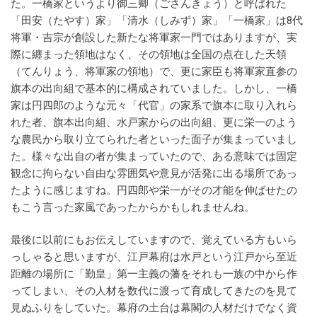
た。一橋家というより御三卿（ごさんきょう）と呼ばれた
「田安（たやす）家」「清水（しみず）家」「一橋家」は8代
将軍・吉宗が創設した新たな将軍家一門ではありますが、実
際に纏まった領地はなく、その領地は全国の点在した天領
（てんりょう、将軍家の領地）で、更に家臣も将軍家直参の
旗本の出向組で基本的に構成されていました。しかし、一橋
家は円四郎のような元々「代官」の家系で旗本に取り入れら
れた者、旗本出向組、水戸家からの出向組、更に栄一のよう
な農民から取り立てられた者といった面子が集まっていまし
た。様々な出自の者が集まっていたので、ある意味では固定
観念に拘らない自由な雰囲気や意見が活発に出る場所であっ
たように感じますね。円四郎や栄一がその才能を伸ばせたの
もこう言った家風であったからかもしれませんね。
最後に以前にもお伝えしていますので、覚えている方もいら
っしゃると思いますが、江戸幕府は水戸という江戸から至近
距離の場所に「勤皇」第一主義の藩をそれも一族の中から作
ってしまい、その人材を数代に渡って育成してきたのを見て
見ぬふりをしていた。幕府の土台は幕閣の人材だけでなく資