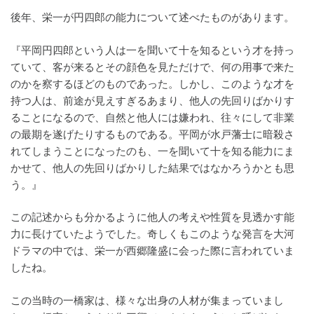
後年、栄一が円四郎の能力について述べたものがあります。
『平岡円四郎という人は一を聞いて十を知るという才を持っ
ていて、客が来るとその顔色を見ただけで、何の用事で来た
のかを察するほどのものであった。しかし、このような才を
持つ人は、前途が見えすぎるあまり、他人の先回りばかりす
ることになるので、自然と他人には嫌われ、往々にして非業
の最期を遂げたりするものである。平岡が水戸藩士に暗殺さ
れてしまうことになったのも、一を聞いて十を知る能力にま
かせて、他人の先回りばかりした結果ではなかろうかとも思
う。』
この記述からも分かるように他人の考えや性質を見透かす能
力に長けていたようでした。奇しくもこのような発言を大河
ドラマの中では、栄一が西郷隆盛に会った際に言われていま
したね。
この当時の一橋家は、様々な出身の人材が集まっていまし