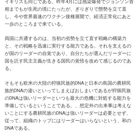
イギリスも同じである。昨年4月には感染爆発でジョンソン首
相までもが生死の境にたったが、ぎりぎりで態勢を立て直
し、今や世界最速のワクチン接種展開で、経済正常化にあと
一歩のところまで来ている。
両国に共通するのは、当初の劣勢を立て直す戦略の構築力
と、その戦略を迅速に実行する能力である。それを支えるの
が国のリーダーの自覚であり、自分たちが選んだリーダーに
国を託す民主主義が生きる国民の覚悟を改めて感じるのであ
る。
そもそも欧米の大陸の狩猟民族的DNAと日本の島国の農耕民
族的DNAの違いといってしまえばおしまいであるが狩猟民族
のDNAは強いリーダーといつも最大の危機に対処する能力を
準備しているということである。、想定外の出来事は考えな
いことにする農耕民族のDNAは強いリーダーは必要とせず、
従って、組織のトップにはリーダーはいらないという、和の
DNAである。