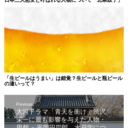
「生ビールはうまい」は錯覚？生ビールと瓶ビール
の違いって？
Previous
大河ドラマ「青天を衝け」渋沢
栄一に最も影響を与えた人物・
思想 ～平岡円四郎、水戸学につ