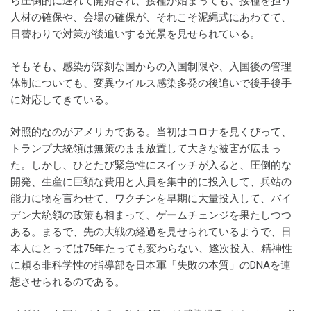
ら圧倒的に遅れて開始され、接種が始まっても、接種を担う
人材の確保や、会場の確保が、それこそ泥縄式にあわてて、
日替わりで対策が後追いする光景を見せられている。
そもそも、感染が深刻な国からの入国制限や、入国後の管理
体制についても、変異ウイルス感染多発の後追いで後手後手
に対応してきている。
対照的なのがアメリカである。当初はコロナを見くびって、
トランプ大統領は無策のまま放置して大きな被害が広まっ
た。しかし、ひとたび緊急性にスイッチが入ると、圧倒的な
開発、生産に巨額な費用と人員を集中的に投入して、兵站の
能力に物を言わせて、ワクチンを早期に大量投入して、バイ
デン大統領の政策も相まって、ゲームチェンジを果たしつつ
ある。まるで、先の大戦の経過を見せられているようで、日
本人にとっては75年たっても変わらない、遂次投入、精神性
に頼る非科学性の指導部を日本軍「失敗の本質」のDNAを連
想させられるのである。