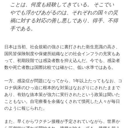
ことは、何度も経験してきている。 そこでい
やでも浮かびあがるのは、それぞれの国々の災
禍に対する対応の善し悪しであり、得手、不得
手である。
日本は当初、社会規範の強さに裏打された衛生意識の高さ、
国民皆保険制度や保健所組織などの社会インフラの充実もあ
って、初期段階では感染者数を抑え込んだ。今でも、感染者
数や死亡者数は国際比較では確かに、低い水準ではある。
一方、感染症が問題になってから、1年以上たってもなお、コ
ロナ病床のひっ迫に根本的な対策はなおざりにされたままで
あり、有効な抜本策が強力に実行されたという政策は聞いた
こともない。自宅療養を余儀なくされて憤死した人々が毎日
のように報じられた。
また、早くからワクチン接種が予定されていながら、世界か