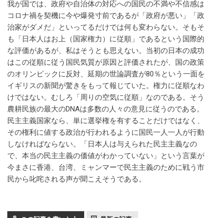
我が国では、政府や自治体の対応への国民の不満や不信感は
コロナ禍を契機に今や爆発寸前であるが「政府が悪い」「政
治家がダメだ」といってるだけでは何も変わらない。そもそ
も「日本人はお上（国家権力）に従順」であるという国際的
な評価があるが、私はそうとも思えない。当初の日本の成功
はこの従順に従う国民気質が原因と評価されたが、国の政策
のオリンピックに反対、延期の世論調査が80％という一面を
イギリスの新聞が驚きをもって報じていた。権力に従順なわ
けではない。むしろ「周りの空気に従順」なのである。そう
農耕民族の最大のDNAは多数の人々の意見に従うのである。
民主主義国家なら、単に選挙権を有することだけではなく、
その権利に値する政治が行われるように国民一人一人が行動
しなければならない。「日本人は与えられた民主主義なの
で、本当の民主主義の価値がわかっていない」という言葉が
今まさに香港、台湾、ミャンマーで民主主義のために戦う市
民から叱咤される声が聞こえそうである。