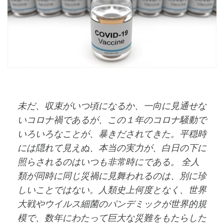
未だ、収束がいつ頃になるか、一向に見通せな
いコロナ禍であるが、この１年のコロナ騒動で
いろいろなことが、暴きだされてきた。平穏時
には隠れて見えぬ、本当の実力が、白日の下に
照らされるのはいつも非常時にである。 全人
類が同時に同じ災禍に見舞われるのは、別に珍
しいことではない。人類史上何度となく、世界
大戦やウイルス細菌のパンデミックが世界的規
模で、数年にわたって巨大な災難をもたらした