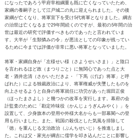
になったであろう甲府宰相綱重も既に亡くなっていたため、
家綱の養嗣子として江戸城二の丸に迎えられました。その後
家綱が亡くなり、将軍宣下を受け5代将軍となりました。綱吉
の治世は亡くなるまで29年間続くのですが、最初の5年間の治
世は最近の研究で評価すべきものであったと言われていま
す。大半が「生類憐みの令」が悪法としての印象が残ってい
るために今までは評価が非常に悪い将軍となっていました。
将軍・家綱自身が「左様せい様（さようせいさま）」と陰口
を言われるほど政（まつりごと）に無関心であった点と大
老・酒井忠清（さかいただきよ・「下馬（げば）将軍」と呼
ばれた）による独裁政治により、将軍権威が失墜したものを
向上させるようと自身の将軍就任に功労があった堀田正俊
（ほったまさよし）と幾つかの改革を実行します。幕府の会
計監査のために「勘定吟味役（かんじょうぎんみやく）」を
設置して、少身旗本の登用や外様大名からも一部幕閣への登
用も行いました。また、戦国の殺伐とした気風を排除して
「徳」を重んじる文治政治（ぶんちせいじ）を推進しまし
た。これは父・家光が綱吉に儒学を叩き込んだことに影響し