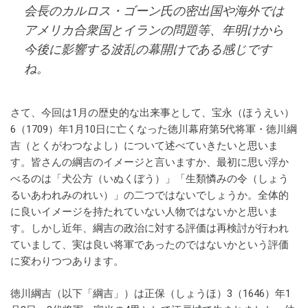
会長のカルロス・ゴーン氏の密出国や海外では
アメリカ合衆国とイランの問題等、年明けから
今後に影響する波乱の幕開けである感じです
ね。
さて、今回は1月の歴史的な出来事として、宝永（ほうえい）
6（1709）年1月10日に亡くなった徳川幕府第5代将軍・徳川綱
吉（とくがわつなよし）について述べていきたいと思いま
す。皆さんの綱吉のイメージと言いますか、最初に思い浮か
べるのは「犬公方（いぬくぼう）」「生類憐みの令（しょう
るいあわれみのれい）」の二つではないでしょうか。全体的
に良いイメージを持たれていない人物ではないかと思いま
す。しかし近年、綱吉の政治に対する評価は再検討が行われ
ていまして、実は良い将軍であったのではないかという評価
に変わりつつあります。
徳川綱吉（以下「綱吉」）は正保（しょうほ）3（1646）年1