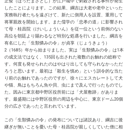
正俊（ほったまさとし）が江戸城中で刺殺される事件が発生
したことによります。この結果、綱吉は大老や老中といった
実務執行者たちを遠ざけて、新たに側用人を設置、重用して
将軍親政を開始します。また儒学の「忠孝の道」に影響され
て母・桂昌院（けいしょういん）を従一位という前例のない
高位を朝廷より賜わるなど特別な処遇を行いました。綱吉を
有名にした「生類憐みの令」が貞享（じょうきょう）
2（1685）年から始まりました。実は「生類憐みの令」は1本
の成文法ではなく、135回も出された複数のお触れの総称で
す。何度も発せられたのはやはり出しても守られなかっただ
ろうと思います。最初は「殺生を慎め」という訓令的な当た
り前のお触れであったのですが、徐々にエスカレートして犬
や猫、鳥はもちろん魚や貝、虫にまで及んで行ったものでし
た。因みに東京都中野区役所前には「犬屋敷跡」がありま
す。最盛期には中野区役所の周辺を中心に、東京ドーム20個
分の広さであったと言われています。
この「生類憐みの令」の発布については諸説あり、綱吉に後
継ぎが無いことを憂いた母・桂昌院が親しくしていた僧に相