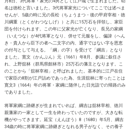
月8日、3代将軍・家光の4男として江戸城で生まれました。幼
名は徳松と言いました。3代将軍家光についてここでは述べま
せんが、5歳の時に兄の長松（ちょうまつ・後の甲府宰相・徳
川綱重（とくがわつなしげ））と共に15万石を拝領し、家臣
団を付けられます。この年に父家光が亡くなり、長兄の家綱
（いえつな）が4代将軍となり、併せて元服をし、偏諱（へん
き・貴人から臣下の者へ二文字の内、通字ではない字を恩恵
の付与として与える。「綱」の字）を受けて「綱吉」となり
ました。寛文（かんぶん）元（1661）年8月、参議に叙任さ
れ、上野舘林（群馬県館林市）25万石の藩主となります。こ
のことから「舘林宰相」と呼ばれました。基本的に江戸在住
で家臣の8割が江戸詰めであった為、生涯舘林に寄ったことは
寛文3（1664）年の将軍・家綱に随伴した日光詣での帰路のみ
でありました。
将軍家綱に跡継ぎが生まれていれば、綱吉は舘林宰相、徳川
親藩家の一家として一生を終わっていたのですが、大きな転
機がやってきます。延宝（えんぽう）8（1680）年5月、綱吉
34歳の時に将軍家綱に跡継ぎとなれる男子がなく、その養子