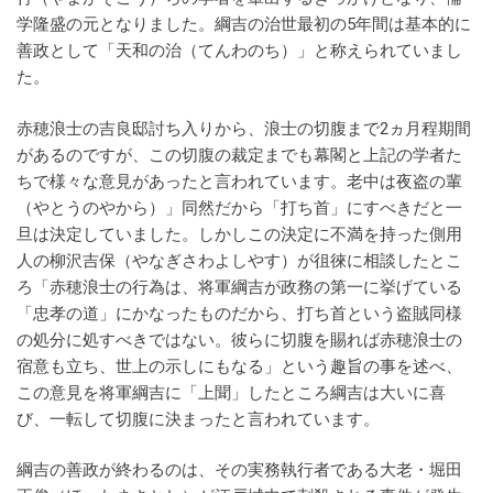
学隆盛の元となりました。綱吉の治世最初の5年間は基本的に
善政として「天和の治（てんわのち）」と称えられていまし
た。
赤穂浪士の吉良邸討ち入りから、浪士の切腹まで2ヵ月程期間
があるのですが、この切腹の裁定までも幕閣と上記の学者た
ちで様々な意見があったと言われています。老中は夜盗の輩
（やとうのやから）」同然だから「打ち首」にすべきだと一
旦は決定していました。しかしこの決定に不満を持った側用
人の柳沢吉保（やなぎさわよしやす）が徂徠に相談したとこ
ろ「赤穂浪士の行為は、将軍綱吉が政務の第一に挙げている
「忠孝の道」にかなったものだから、打ち首という盗賊同様
の処分に処すべきではない。彼らに切腹を賜れば赤穂浪士の
宿意も立ち、世上の示しにもなる」という趣旨の事を述べ、
この意見を将軍綱吉に「上聞」したところ綱吉は大いに喜
び、一転して切腹に決まったと言われています。
綱吉の善政が終わるのは、その実務執行者である大老・堀田