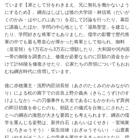
ています【弟として分をわきまえ、兄に無礼を働かないよう
にするため】。綱吉はしばしば後の大学頭・林信篤（だいが
くのかみ・はやしのぶあつ）を召して討論を行ったり、幕臣
に講義したほか、学問の中心地として「湯島聖堂」を建立し
たり、学問好きな将軍でもありました。儒学の影響で歴代将
軍の中でも最も尊皇心が厚かった将軍として知られ、御料
（皇室領）を1万石から3万石に増額したり、大和国や河内国
一帯の御陵を調査の上、修復が必要なものに巨額の資金をか
けて計66陵を修復させたり、公家たちの所領についてもおお
むね綱吉時代に倍増しています。
後に赤穂藩主・浅野内匠頭長矩（あさのたくみのかみながの
り）による松の廊下での吉良上野介義央（きらこうずけのす
けよしなか）への刃傷事件も大名であるにもかかわらず異例
の即日切腹を命じたのも、朝廷との儀式を台無しにされたこ
とへの綱吉の激怒が大きな要因とも考えられます。綱吉の儒
学を重んじる姿勢は、新井白石（あらいはくせき）・室鳩巣
（むろきゅうそう）・荻生徂徠（おぎゅうそらい）・山鹿素
行（やまがそこう）らの学者を輩出するきっかけとなり、儒