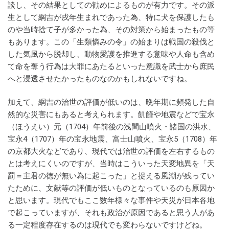
談し、その結果としての勧めによるものが有力です。その派
生として綱吉が戌年生まれであった為、特に犬を保護したも
のや当時捨て子が多かった為、その対策から始まったもの等
もあります。この「生類憐みの令」の始まりは戦国の殺伐と
した気風から脱却し、動物愛護を推進する意味や人命も含め
て命を奪う行為は大罪にあたるといった意識を武士から庶民
へと浸透させたかったものなのかもしれないですね。
加えて、綱吉の治世の評価が低いのは、晩年期に頻発した自
然的な災害にもあると考えられます。飢饉や地震などで宝永
（ほうえい）元（1704）年前後の浅間山噴火・諸国の洪水、
宝永4（1707）年の宝永地震、富士山噴火、宝永5（1708）年
の京都大火などであり、現代では治世の評価を左右するもの
とは考えにくいのですが、当時はこういった天変地異を「天
罰＝主君の徳が無い為に起こった」と捉える風潮が残ってい
たために、文献等の評価が低いものとなっているのも原因か
と思います。現代でもここ数年様々な事件や天災が日本各地
で起こっていますが、それも政治が原因であると思う人があ
る一定程度存在するのは現代でも変わらないですけどね。